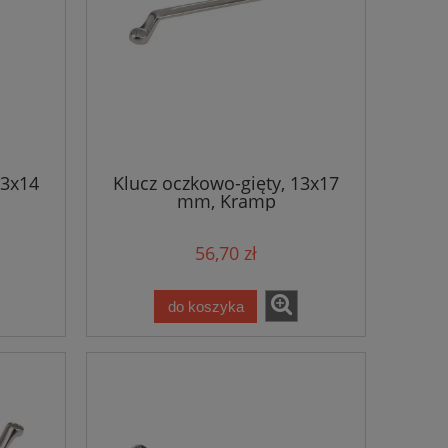
13x14
Klucz oczkowo-gięty, 13x17
mm, Kramp
56,70 zł
do koszyka