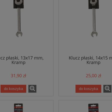
ucz płaski, 13x17 mm,
Klucz płaski, 14x15 
Kramp
Kramp
31,90 zł
25,00 zł
do koszyka
do koszyka