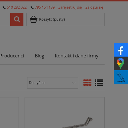
📞
510 282 022
📞
795 154 139
Zarejestruj się
Zaloguj się
Koszyk:
(pusty)
Producenci
Blog
Kontakt i dane firmy