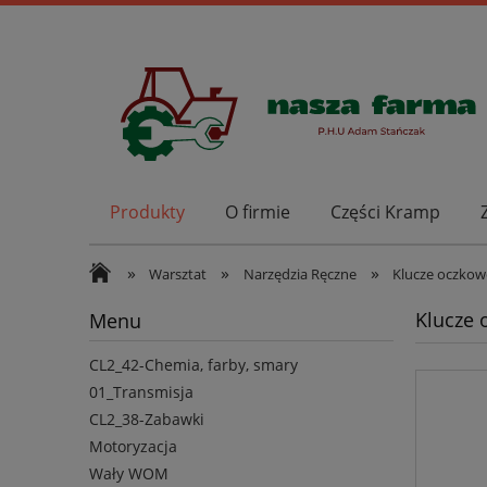
Produkty
O firmie
Części Kramp
»
»
»
Warsztat
Narzędzia Ręczne
Klucze oczkow
Klucze 
Menu
CL2_42-Chemia, farby, smary
01_Transmisja
CL2_38-Zabawki
Motoryzacja
Wały WOM