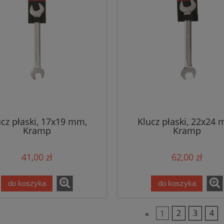
ucz płaski, 17x19 mm,
Klucz płaski, 22x24 
Kramp
Kramp
41,00 zł
62,00 zł
do koszyka
do koszyka
«
1
2
3
4