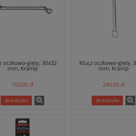
z oczkowo-gięty, 30x32
Klucz oczkowo-gięty, 
mm, Kramp
mm, Kramp
103,00 zł
240,00 zł
do koszyka
do koszyka