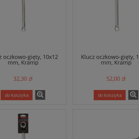
z oczkowo-gięty, 10x12
Klucz oczkowo-gięty, 
mm, Kramp
mm, Kramp
32,30 zł
52,00 zł
do koszyka
do koszyka