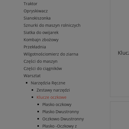
Traktor
Opryskiwacz
Sianokiszonka
Sznurki do maszyn rolniczych
Siatka do owijarek
Kombajn zbożowy
Przekładnia
Kluc
Wilgotnościomierz do ziarna
Części do maszyn
Części do ciągników
Warsztat
Narzędzia Ręczne
Zestawy narzędzi
Klucze oczkowe
Płasko oczkowy
Płasko Dwustronny
Oczkowo Dwustronny
Płasko -Oczkowy z