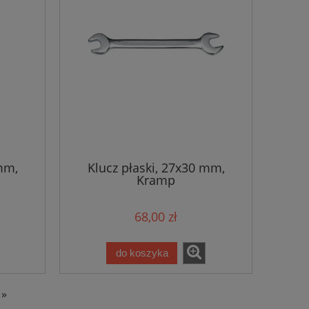
mm,
Klucz płaski, 27x30 mm,
Kramp
68,00 zł
do koszyka
»