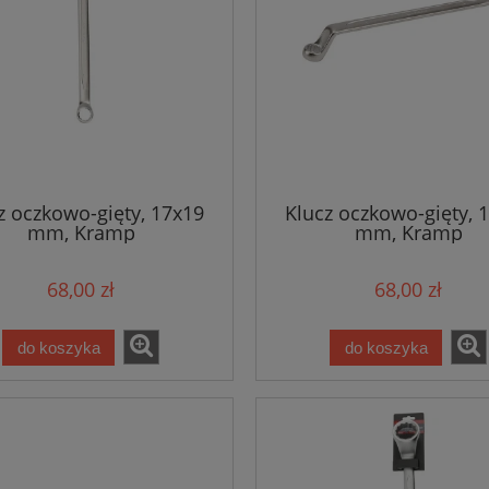
z oczkowo-gięty, 17x19
Klucz oczkowo-gięty, 
mm, Kramp
mm, Kramp
68,00 zł
68,00 zł
do koszyka
do koszyka