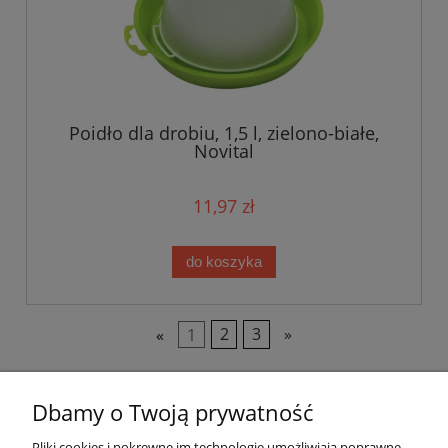
Poidło dla drobiu, 1,5 l, zielono-białe,
Novital
11,97 zł
do koszyka
«
1
2
3
»
Dbamy o Twoją prywatność
Pomoc
Pliki cookies i pokrewne im technologie umożliwiają poprawne