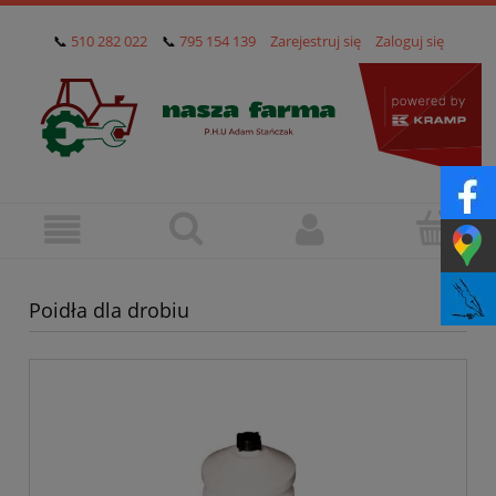
📞
510 282 022
📞
795 154 139
Zarejestruj się
Zaloguj się
Poidła dla drobiu