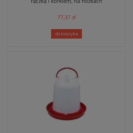
rączką i korkiem, na nóżkach
77,37 zł
do koszyka