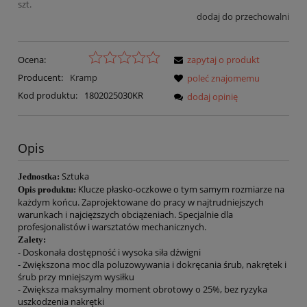
szt.
dodaj do przechowalni
Ocena:
zapytaj o produkt
Producent:
Kramp
poleć znajomemu
Kod produktu:
1802025030KR
dodaj opinię
Opis
Sztuka
Jednostka:
Klucze płasko-oczkowe o tym samym rozmiarze na
Opis produktu:
każdym końcu. Zaprojektowane do pracy w najtrudniejszych
warunkach i najcięższych obciążeniach. Specjalnie dla
profesjonalistów i warsztatów mechanicznych.
Zalety:
- Doskonała dostępność i wysoka siła dźwigni
- Zwiększona moc dla poluzowywania i dokręcania śrub, nakrętek i
śrub przy mniejszym wysiłku
- Zwiększa maksymalny moment obrotowy o 25%, bez ryzyka
uszkodzenia nakrętki