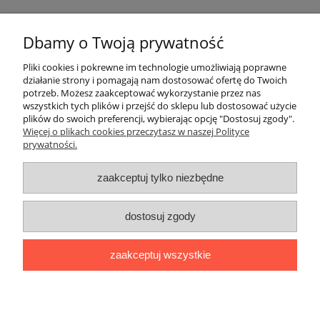
Dbamy o Twoją prywatność
Pomoc
Pliki cookies i pokrewne im technologie umożliwiają poprawne
działanie strony i pomagają nam dostosować ofertę do Twoich
potrzeb. Możesz zaakceptować wykorzystanie przez nas
Moje konto
wszystkich tych plików i przejść do sklepu lub dostosować użycie
plików do swoich preferencji, wybierając opcję "Dostosuj zgody".
Więcej o plikach cookies przeczytasz w naszej Polityce
Płatności i dostawa
prywatności.
Informacje
zaakceptuj tylko niezbędne
O nas
dostosuj zgody
Adres:
ul. Kowalska 7, 09-500 Gostynin
zaakceptuj wszystkie
Kontakt telefoniczny (od poniedziałku do piątku, w godzinach 8:00-
16:00):
510282022
,
795154139
Kontakt mailowy:
biuro@naszafarma.eu
pokaż pełną wersję strony