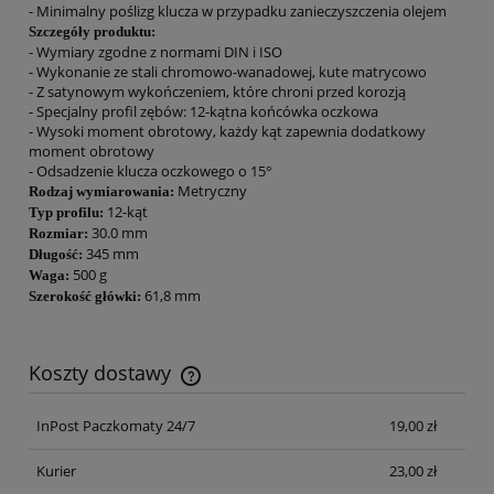
- Minimalny poślizg klucza w przypadku zanieczyszczenia olejem
Szczegóły produktu:
- Wymiary zgodne z normami DIN i ISO
- Wykonanie ze stali chromowo-wanadowej, kute matrycowo
- Z satynowym wykończeniem, które chroni przed korozją
- Specjalny profil zębów: 12-kątna końcówka oczkowa
- Wysoki moment obrotowy, każdy kąt zapewnia dodatkowy
moment obrotowy
- Odsadzenie klucza oczkowego o 15°
Metryczny
Rodzaj wymiarowania:
12-kąt
Typ profilu:
30.0 mm
Rozmiar:
345 mm
Długość:
500 g
Waga:
61,8 mm
Szerokość główki:
Koszty dostawy
Cena nie zawiera ewentualnych kosztów płatności
InPost Paczkomaty 24/7
19,00 zł
Kurier
23,00 zł