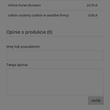
InPost Kurier
(Kureier)
23,70 zł
odbiór osobisty
(odbiór w siedzibie firmy)
0,00 zł
Opinie o produkcie (0)
Imię lub pseudonim:
Twoja opinia:
wyślij