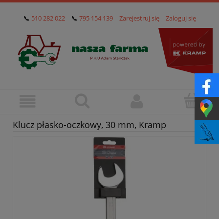
📞
510 282 022
📞
795 154 139
Zarejestruj się
Zaloguj się
Klucz płasko-oczkowy, 30 mm, Kramp