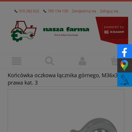
📞
510 282 022
📞
795 154 139
Zarejestruj się
Zaloguj się
Końcówka oczkowa łącznika górnego, M36x3.0
prawa kat. 3