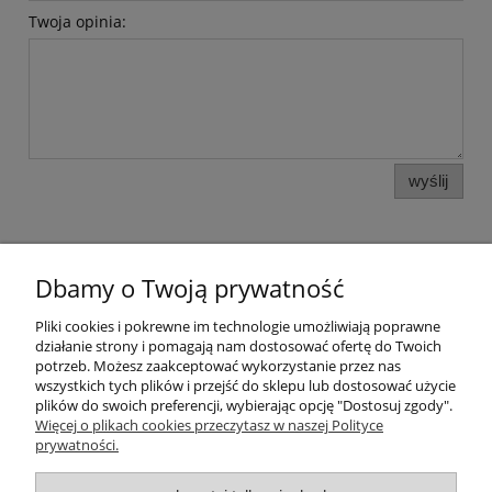
Twoja opinia:
wyślij
Dbamy o Twoją prywatność
Pomoc
Pliki cookies i pokrewne im technologie umożliwiają poprawne
działanie strony i pomagają nam dostosować ofertę do Twoich
potrzeb. Możesz zaakceptować wykorzystanie przez nas
Moje konto
wszystkich tych plików i przejść do sklepu lub dostosować użycie
plików do swoich preferencji, wybierając opcję "Dostosuj zgody".
Więcej o plikach cookies przeczytasz w naszej Polityce
Płatności i dostawa
prywatności.
Informacje