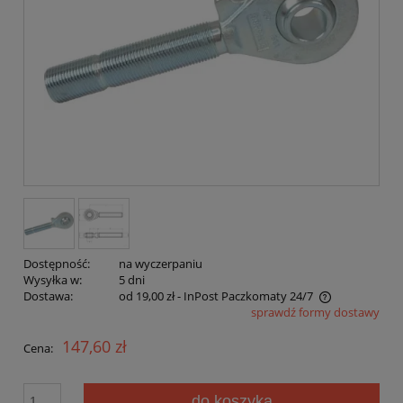
Dostępność:
na wyczerpaniu
Wysyłka w:
5 dni
Dostawa:
od 19,00 zł
- InPost Paczkomaty 24/7
sprawdź formy dostawy
Cena nie zawiera ewentualnych kosztów płatności
147,60 zł
Cena:
do koszyka