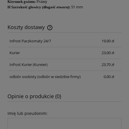
Prawy
Kierunek gwintu:
51 mm
H Szerokość głowicy (długość otworu):
Koszty dostawy
Cena nie zawiera ewentualnych kosztów płatności
InPost Paczkomaty 24/7
19,00 zł
Kurier
23,00 zł
InPost Kurier
(Kureier)
23,70 zł
odbiór osobisty
(odbiór w siedzibie firmy)
0,00 zł
Opinie o produkcie (0)
Imię lub pseudonim: