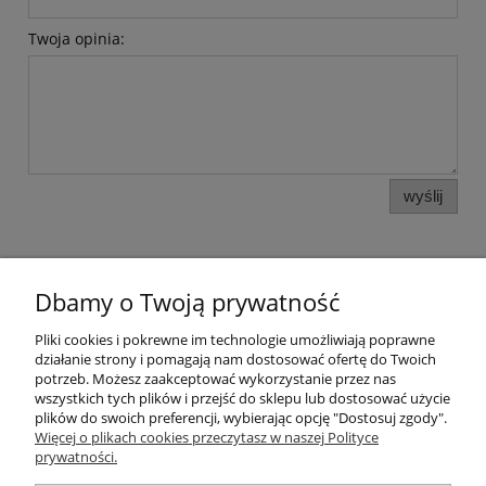
Twoja opinia:
wyślij
Dbamy o Twoją prywatność
Pomoc
Pliki cookies i pokrewne im technologie umożliwiają poprawne
działanie strony i pomagają nam dostosować ofertę do Twoich
potrzeb. Możesz zaakceptować wykorzystanie przez nas
Moje konto
wszystkich tych plików i przejść do sklepu lub dostosować użycie
plików do swoich preferencji, wybierając opcję "Dostosuj zgody".
Więcej o plikach cookies przeczytasz w naszej Polityce
Płatności i dostawa
prywatności.