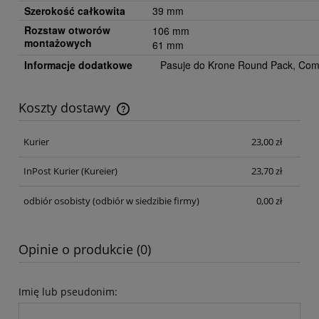
Szerokość całkowita
39 mm
Rozstaw otworów
106 mm
montażowych
61 mm
Informacje dodatkowe
Pasuje do Krone Round Pack, Comb
Koszty dostawy
Cena nie zawiera ewentualnych kosztów płatności
Kurier
23,00 zł
InPost Kurier
(Kureier)
23,70 zł
odbiór osobisty
(odbiór w siedzibie firmy)
0,00 zł
Opinie o produkcie (0)
Imię lub pseudonim: