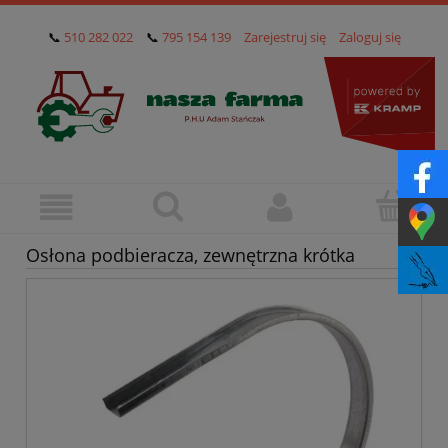
📞
510 282 022
📞
795 154 139
Zarejestruj się
Zaloguj się
Osłona podbieracza, zewnętrzna krótka