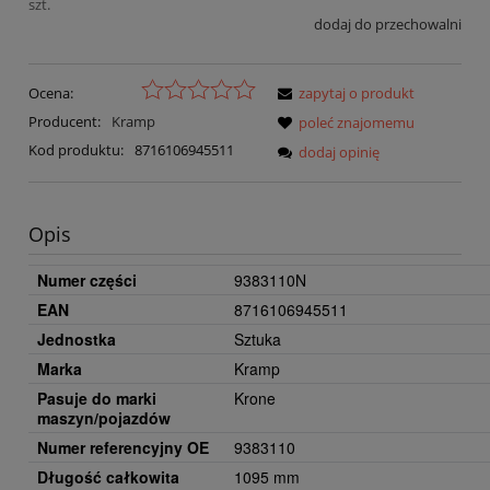
szt.
dodaj do przechowalni
Ocena:
zapytaj o produkt
Producent:
Kramp
poleć znajomemu
Kod produktu:
8716106945511
dodaj opinię
Opis
Numer części
9383110N
EAN
8716106945511
Jednostka
Sztuka
Marka
Kramp
Pasuje do marki
Krone
maszyn/pojazdów
Numer referencyjny OE
9383110
Długość całkowita
1095 mm