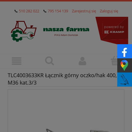
📞
510 282 022
📞
795 154 139
Zarejestruj się
Zaloguj się
TLC4003633KR Łącznik górny oczko/hak 400,
M36 kat.3/3