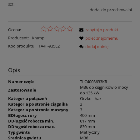
szt.
dodaj do przechowalni
Ocena:
zapytaj o produkt
Producent:
Kramp
poleć znajomemu
Kod produktu:
1A4F-935E2
dodaj opinię
Opis
Numer części
TLC4003633KR
M36 do ciągników o mocy
Zastosowanie
do 135 kW
Kategoria połączeń
Oczko - hak
Kategoria po stronie ciągnika
3
Kategoria po stronie maszyny
3
B
Długość rury
400 mm
D
Długość robocza min.
617 mm
D
Długość robocza max.
830 mm
Typ gwintu
Metryczny
Średnica gwintu
M36