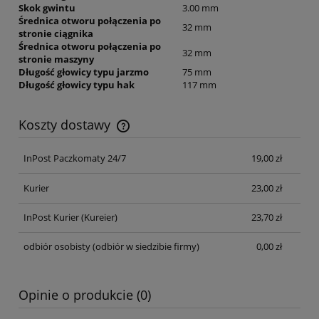
Skok gwintu
3.00 mm
Średnica otworu połączenia po
32 mm
stronie ciągnika
Średnica otworu połączenia po
32 mm
stronie maszyny
Długość głowicy typu jarzmo
75 mm
Długość głowicy typu hak
117 mm
Koszty dostawy
Cena nie zawiera ewentualnych kosztów płatności
InPost Paczkomaty 24/7
19,00 zł
Kurier
23,00 zł
InPost Kurier
(Kureier)
23,70 zł
odbiór osobisty
(odbiór w siedzibie firmy)
0,00 zł
Opinie o produkcie (0)