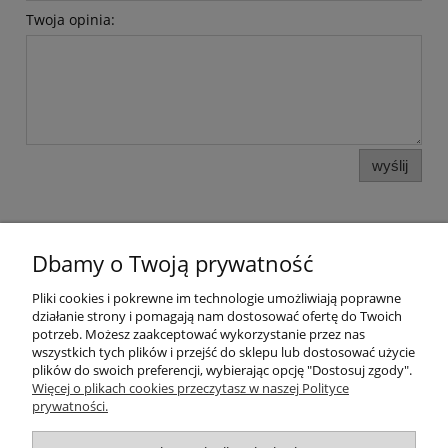
Twoja opinia:
wyślij
Dbamy o Twoją prywatność
Pomoc
Pliki cookies i pokrewne im technologie umożliwiają poprawne
działanie strony i pomagają nam dostosować ofertę do Twoich
potrzeb. Możesz zaakceptować wykorzystanie przez nas
Moje konto
wszystkich tych plików i przejść do sklepu lub dostosować użycie
plików do swoich preferencji, wybierając opcję "Dostosuj zgody".
Więcej o plikach cookies przeczytasz w naszej Polityce
Płatności i dostawa
prywatności.
Informacje