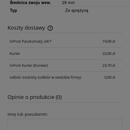
Średnica zwoju wew.
29 mm
Typ
Ze sprężyną
Koszty dostawy
Cena nie zawiera ewentualnych kosztów płatności
InPost Paczkomaty 24/7
19,00 zł
Kurier
23,00 zł
InPost Kurier
(Kureier)
23,70 zł
odbiór osobisty
(odbiór w siedzibie firmy)
0,00 zł
Opinie o produkcie (0)
Imię lub pseudonim: