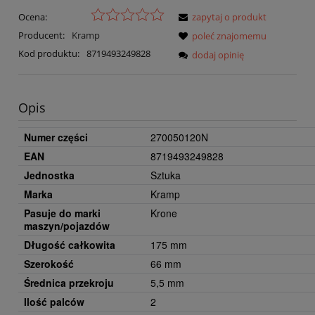
Ocena:
zapytaj o produkt
Producent:
Kramp
poleć znajomemu
Kod produktu:
8719493249828
dodaj opinię
Opis
Numer części
270050120N
EAN
8719493249828
Jednostka
Sztuka
Marka
Kramp
Pasuje do marki
Krone
maszyn/pojazdów
Długość całkowita
175 mm
Szerokość
66 mm
Średnica przekroju
5,5 mm
Ilość palców
2