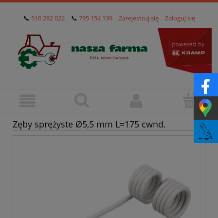
📞
510 282 022
📞
795 154 139
Zarejestruj się
Zaloguj się
Zęby sprężyste Ø5,5 mm L=175 cwnd.