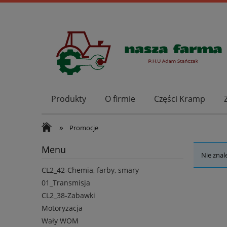
Produkty
O firmie
Części Kramp
»
Promocje
Menu
Nie znal
CL2_42-Chemia, farby, smary
01_Transmisja
CL2_38-Zabawki
Motoryzacja
Wały WOM