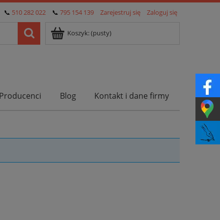
📞
510 282 022
📞
795 154 139
Zarejestruj się
Zaloguj się
Koszyk:
(pusty)
Producenci
Blog
Kontakt i dane firmy