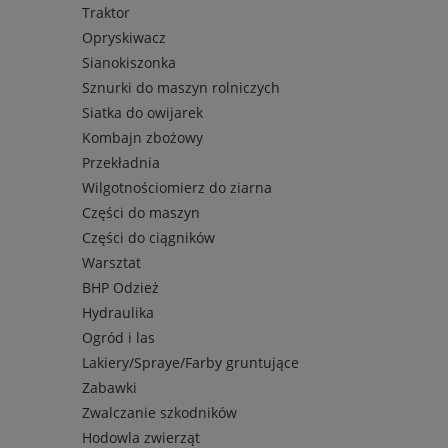
Traktor
Opryskiwacz
Sianokiszonka
Sznurki do maszyn rolniczych
Siatka do owijarek
Kombajn zbożowy
Przekładnia
Wilgotnościomierz do ziarna
Części do maszyn
Części do ciągników
Warsztat
BHP Odzież
Hydraulika
Ogród i las
Lakiery/Spraye/Farby gruntujące
Zabawki
Zwalczanie szkodników
Hodowla zwierząt