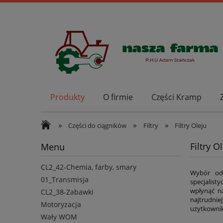
Produkty
O firmie
Części Kramp
»
»
»
Części do ciągników
Filtry
Filtry Oleju
Filtry O
Menu
CL2_42-Chemia, farby, smary
Wybór odp
01_Transmisja
specjalist
wpłynąć na
CL2_38-Zabawki
najtrudni
Motoryzacja
użytkownikó
Wały WOM