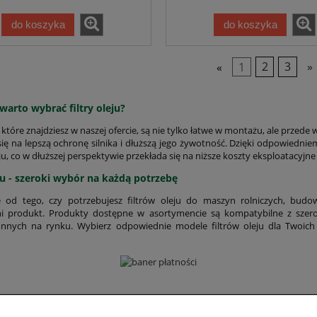
do koszyka
do koszyka
«
1
2
3
»
warto wybrać filtry oleju?
u, które znajdziesz w naszej ofercie, są nie tylko łatwe w montażu, ale przed
się na lepszą ochronę silnika i dłuższą jego żywotność. Dzięki odpowiednie
ju, co w dłuższej perspektywie przekłada się na niższe koszty eksploatacyjn
eju - szeroki wybór na każdą potrzebę
e od tego, czy potrzebujesz filtrów oleju do maszyn rolniczych, budowl
i produkt. Produkty dostępne w asortymencie są kompatybilne z szerok
nnych na rynku. Wybierz odpowiednie modele filtrów oleju dla Twoich 