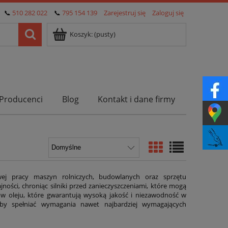
📞
510 282 022
📞
795 154 139
Zarejestruj się
Zaloguj się
Koszyk:
(pusty)
Producenci
Blog
Kontakt i dane firmy
ej pracy maszyn rolniczych, budowlanych oraz sprzętu
jności, chroniąc silniki przed zanieczyszczeniami, które mogą
rów oleju, które gwarantują wysoką jakość i niezawodność w
aby spełniać wymagania nawet najbardziej wymagających