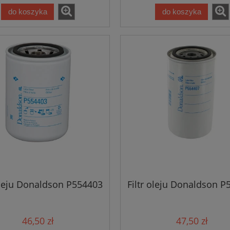
do koszyka
do koszyka
 oleju Donaldson P554403
Filtr oleju Donaldson P
46,50 zł
47,50 zł