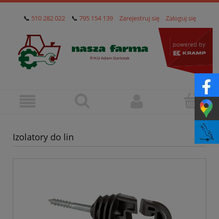
📞
510 282 022
📞
795 154 139
Zarejestruj się
Zaloguj się
Izolatory do lin