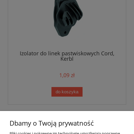
Izolator do linek pastwiskowych Cord,
Kerbl
1,09 zł
do koszyka
Dbamy o Twoją prywatność
Pomoc
Pliki cookies i pokrewne im technologie umożliwiają poprawne