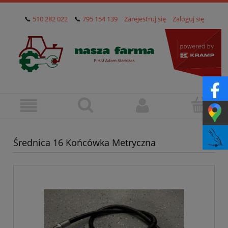
📞
510 282 022
📞
795 154 139
Zarejestruj się
Zaloguj się
Średnica 16 Końcówka Metryczna