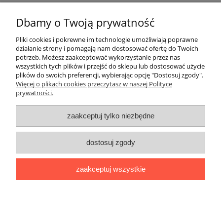
Dbamy o Twoją prywatność
Pomoc
Pliki cookies i pokrewne im technologie umożliwiają poprawne
działanie strony i pomagają nam dostosować ofertę do Twoich
potrzeb. Możesz zaakceptować wykorzystanie przez nas
Moje konto
wszystkich tych plików i przejść do sklepu lub dostosować użycie
plików do swoich preferencji, wybierając opcję "Dostosuj zgody".
Więcej o plikach cookies przeczytasz w naszej Polityce
Płatności i dostawa
prywatności.
Informacje
zaakceptuj tylko niezbędne
O nas
dostosuj zgody
Adres:
ul. Kowalska 7, 09-500 Gostynin
zaakceptuj wszystkie
Kontakt telefoniczny (od poniedziałku do piątku, w godzinach 8:00-
16:00):
510282022
,
795154139
Kontakt mailowy:
biuro@naszafarma.eu
pokaż pełną wersję strony
Sklep internetowy Shoper.pl