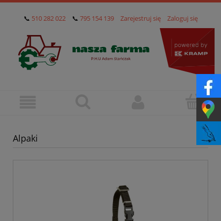
📞
510 282 022
📞
795 154 139
Zarejestruj się
Zaloguj się
Alpaki