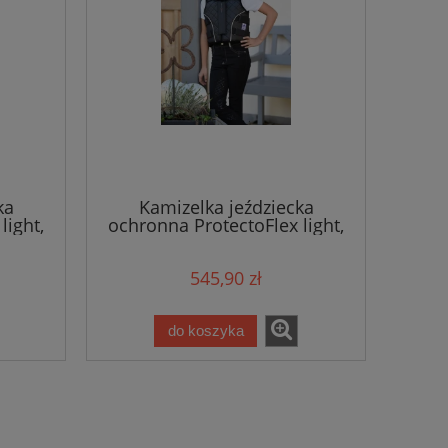
ka
Kamizelka jeździecka
light,
ochronna ProtectoFlex light,
. S,
dla dzieci, czarny, roz. XS,
Covalliero
545,90 zł
do koszyka