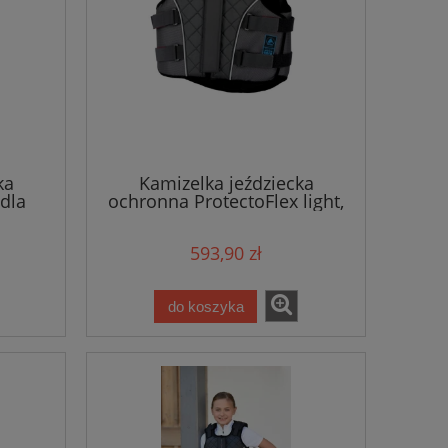
ka
Kamizelka jeździecka
dla
ochronna ProtectoFlex light,
lliero
dla dorosłych, czarny, roz. M,
Covalliero
593,90 zł
do koszyka