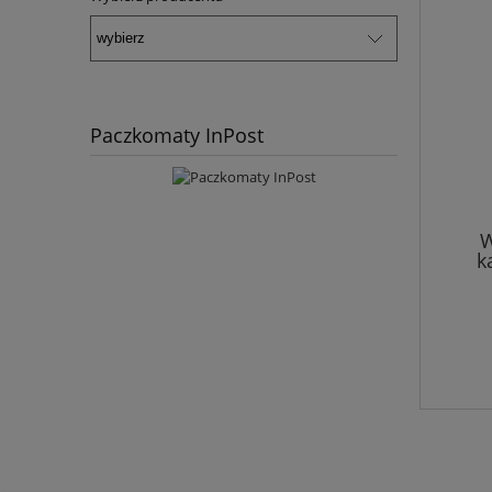
Paczkomaty InPost
W
k
powiet