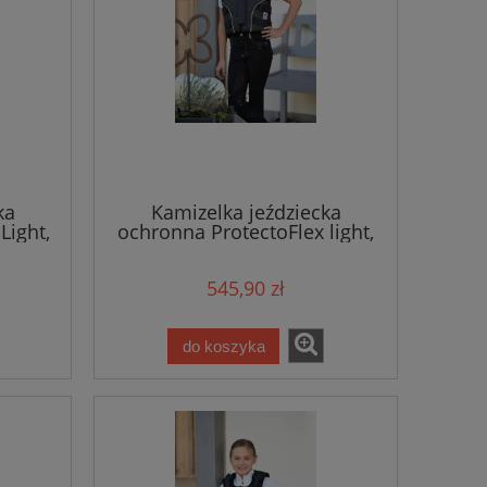
ka
Kamizelka jeździecka
Light,
ochronna ProtectoFlex light,
oz. XS,
dla dzieci, czarny, roz. L,
Covalliero
545,90 zł
do koszyka