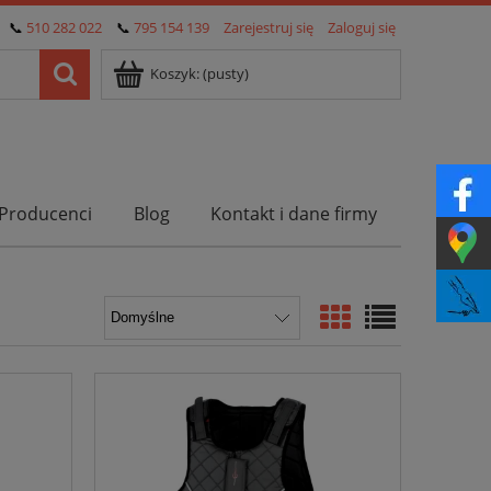
📞
510 282 022
📞
795 154 139
Zarejestruj się
Zaloguj się
Koszyk:
(pusty)
Producenci
Blog
Kontakt i dane firmy