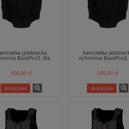
amizelka jeździecka
Kamizelka jeździec
hronna BackPro3, dla
ochronna BackPro3, 
łych, roz. L, Covalliero
dorosłych, roz. XL, Cova
500,00 zł
500,00 zł
do koszyka
do koszyka