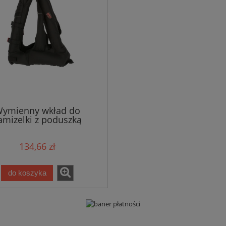
ymienny wkład do
amizelki z poduszką
rzną, do rozm. XXS i XS,
45 g, Covalliero
134,66 zł
do koszyka