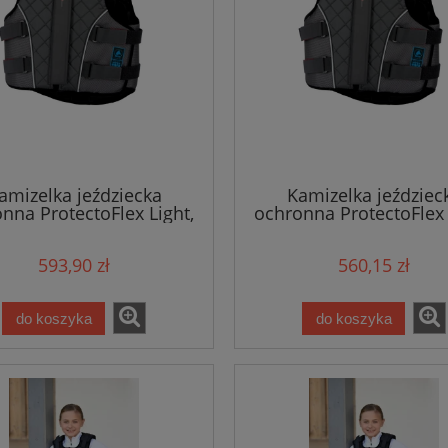
amizelka jeździecka
Kamizelka jeździec
nna ProtectoFlex Light,
ochronna ProtectoFlex 
orosłych, czarny, roz. S,
dla dorosłych, czarny, r
Covalliero
Covalliero
593,90 zł
560,15 zł
do koszyka
do koszyka