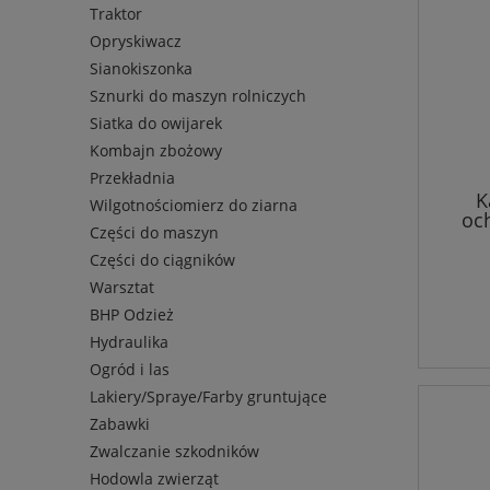
Traktor
Opryskiwacz
Sianokiszonka
Sznurki do maszyn rolniczych
Siatka do owijarek
Kombajn zbożowy
Przekładnia
K
Wilgotnościomierz do ziarna
oc
Części do maszyn
doros
Części do ciągników
Warsztat
BHP Odzież
Hydraulika
Ogród i las
Lakiery/Spraye/Farby gruntujące
Zabawki
Zwalczanie szkodników
Hodowla zwierząt