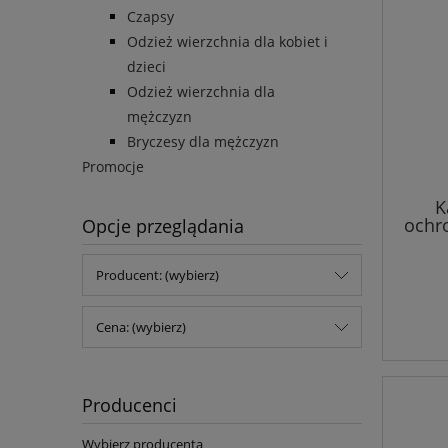
Czapsy
Odzież wierzchnia dla kobiet i
dzieci
Odzież wierzchnia dla
mężczyzn
Bryczesy dla mężczyzn
Promocje
K
ochro
Opcje przeglądania
dla
Producent: (wybierz)
Cena: (wybierz)
Producenci
Wybierz producenta