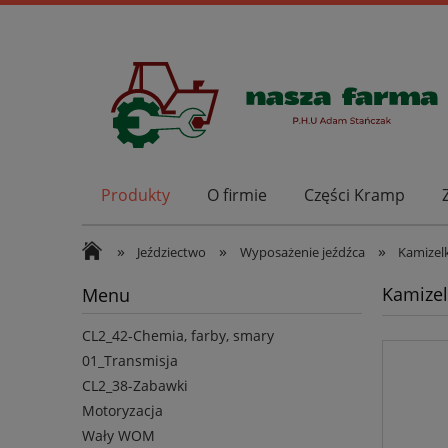
Produkty
O firmie
Części Kramp
»
»
»
Jeździectwo
Wyposażenie jeźdźca
Kamizel
Kamizel
Menu
CL2_42-Chemia, farby, smary
01_Transmisja
CL2_38-Zabawki
Motoryzacja
Wały WOM