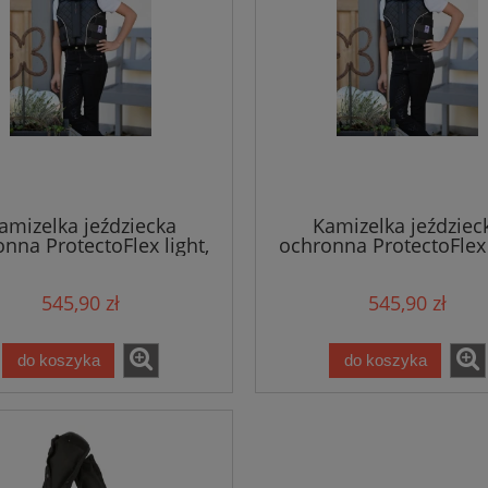
amizelka jeździecka
Kamizelka jeździec
nna ProtectoFlex light,
ochronna ProtectoFlex 
 dzieci, czarny, roz. M,
dla dzieci, czarny, roz
Covalliero
Covalliero
545,90 zł
545,90 zł
do koszyka
do koszyka