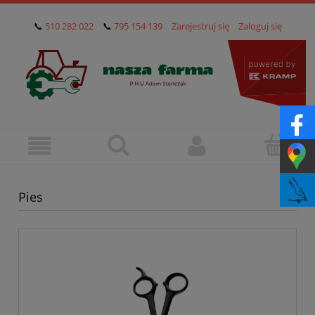
📞
510 282 022
📞
795 154 139
Zarejestruj się
Zaloguj się
Pies