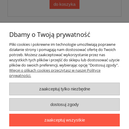
do koszyka
Dbamy o Twoją prywatność
Pomoc
Pliki cookies i pokrewne im technologie umożliwiają poprawne
działanie strony i pomagają nam dostosować ofertę do Twoich
potrzeb. Możesz zaakceptować wykorzystanie przez nas
Moje konto
wszystkich tych plików i przejść do sklepu lub dostosować użycie
plików do swoich preferencji, wybierając opcję "Dostosuj zgody".
Więcej o plikach cookies przeczytasz w naszej Polityce
Płatności i dostawa
prywatności.
Informacje
zaakceptuj tylko niezbędne
O nas
dostosuj zgody
Adres:
ul. Kowalska 7, 09-500 Gostynin
zaakceptuj wszystkie
Kontakt telefoniczny (od poniedziałku do piątku, w godzinach 8:00-
16:00):
510282022
,
795154139