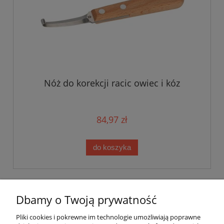
Nóż do korekcji racic owiec i kóz
84,97 zł
do koszyka
Dbamy o Twoją prywatność
Pomoc
Pliki cookies i pokrewne im technologie umożliwiają poprawne