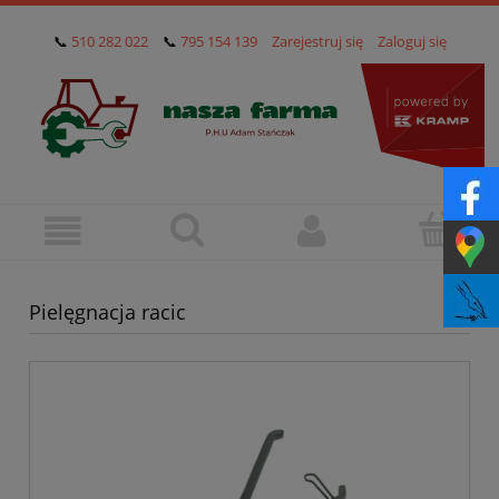
📞
510 282 022
📞
795 154 139
Zarejestruj się
Zaloguj się
Pielęgnacja racic