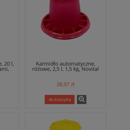
 20 l,
Karmidło automatyczne,
ami,
różowe, 2,5 l, 1,5 kg, Novital
38,97 zł
do koszyka