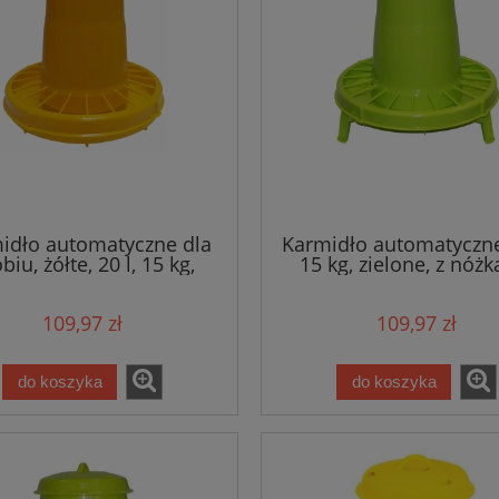
idło automatyczne dla
Karmidło automatyczne,
biu, żółte, 20 l, 15 kg,
15 kg, zielone, z nóżk
Novital
Novital
109,97 zł
109,97 zł
do koszyka
do koszyka