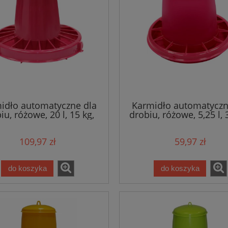
idło automatyczne dla
Karmidło automatyczn
iu, różowe, 20 l, 15 kg,
drobiu, różowe, 5,25 l, 3
Novital
Novital
109,97 zł
59,97 zł
do koszyka
do koszyka