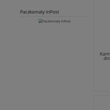
Paczkomaty InPost
Karm
dro