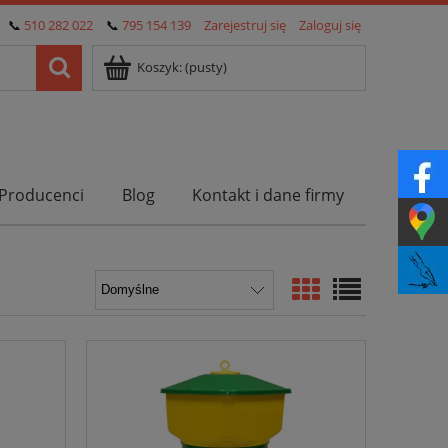
📞
510 282 022
📞
795 154 139
Zarejestruj się
Zaloguj się
Koszyk:
(pusty)
Producenci
Blog
Kontakt i dane firmy