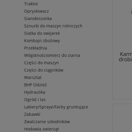
Traktor
Opryskiwacz
Sianokiszonka
Sznurki do maszyn rolniczych
Siatka do owijarek
Kombajn zbożowy
Przekładnia
Karm
Wilgotnościomierz do ziarna
drobiu
Części do maszyn
Części do ciągników
Warsztat
BHP Odzież
Hydraulika
Ogród i las
Lakiery/Spraye/Farby gruntujące
Zabawki
Zwalczanie szkodników
Hodowla zwierząt