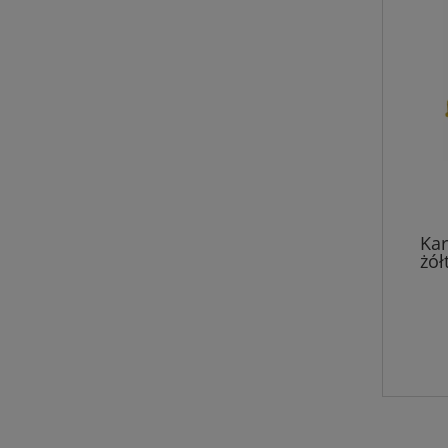
Kar
żół