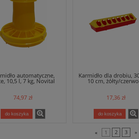
midło automatyczne,
Karmidło dla drobiu, 3
te, 10,5 l, 7 kg, Novital
10 cm, żółty/czerw
74,97 zł
17,36 zł
do koszyka
do koszyka
«
1
2
3
»