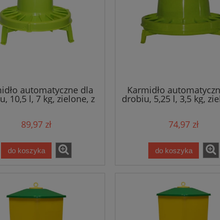
idło automatyczne dla
Karmidło automatyczn
, 10,5 l, 7 kg, zielone, z
drobiu, 5,25 l, 3,5 kg, zi
nóżkami, Novital
nóżkami, Novital
89,97 zł
74,97 zł
do koszyka
do koszyka