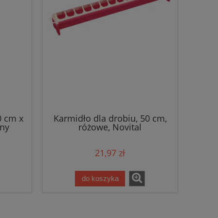
0 cm x
Karmidło dla drobiu, 50 cm,
ony
różowe, Novital
21,97 zł
do koszyka