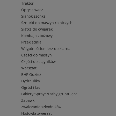
Traktor
Opryskiwacz
Sianokiszonka
Sznurki do maszyn rolniczych
Siatka do owijarek
Kombajn zbożowy
Przekładnia
Wilgotnościomierz do ziarna
Części do maszyn
Części do ciągników
Warsztat
BHP Odzież
Hydraulika
Ogród i las
Lakiery/Spraye/Farby gruntujące
Zabawki
Zwalczanie szkodników
Hodowla zwierząt