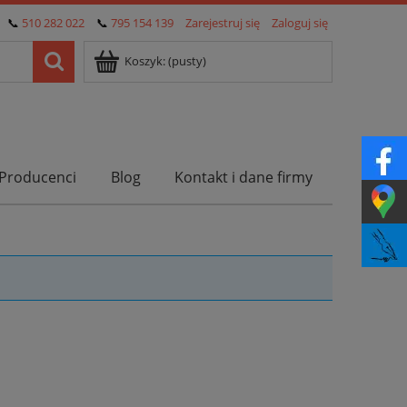
📞
510 282 022
📞
795 154 139
Zarejestruj się
Zaloguj się
Koszyk:
(pusty)
Producenci
Blog
Kontakt i dane firmy