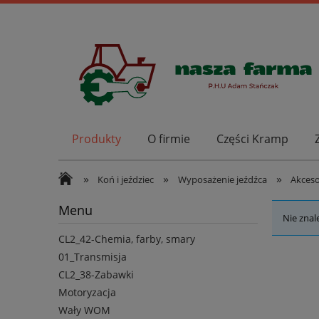
Produkty
O firmie
Części Kramp
»
»
»
Koń i jeździec
Wyposażenie jeźdźca
Akceso
Menu
Nie znal
CL2_42-Chemia, farby, smary
01_Transmisja
CL2_38-Zabawki
Motoryzacja
Wały WOM