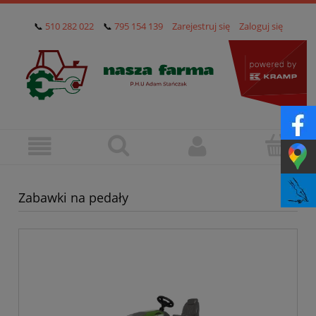
📞
510 282 022
📞
795 154 139
Zarejestruj się
Zaloguj się
Zabawki na pedały