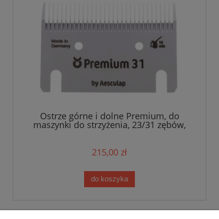
Ostrze górne i dolne Premium, do
maszynki do strzyżenia, 23/31 zębów,
Kerbl
215,00 zł
do koszyka