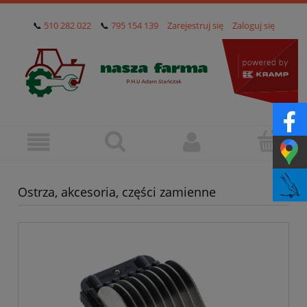
📞
510 282 022
📞
795 154 139
Zarejestruj się
Zaloguj się
Ostrza, akcesoria, części zamienne