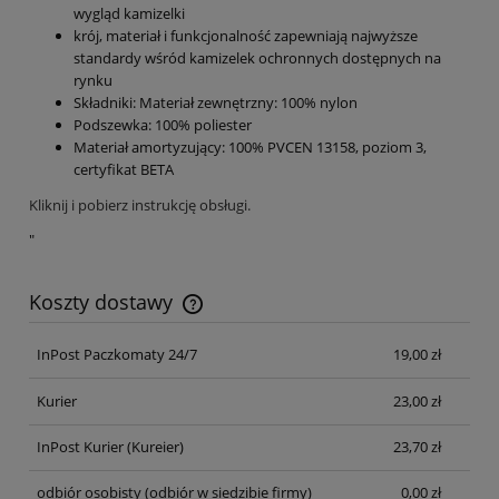
wygląd kamizelki
krój, materiał i funkcjonalność zapewniają najwyższe
standardy wśród kamizelek ochronnych dostępnych na
rynku
Składniki: Materiał zewnętrzny: 100% nylon
Podszewka: 100% poliester
Materiał amortyzujący: 100% PVCEN 13158, poziom 3,
certyfikat BETA
Kliknij i pobierz instrukcję obsługi.
"
Koszty dostawy
Cena nie zawiera ewentualnych kosztów płatności
InPost Paczkomaty 24/7
19,00 zł
Kurier
23,00 zł
InPost Kurier
(Kureier)
23,70 zł
odbiór osobisty
(odbiór w siedzibie firmy)
0,00 zł