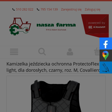
📞
510 282 022
📞
795 154 139
Zarejestruj się
Zaloguj się
Kamizelka jeździecka ochronna ProtectoFlex
light, dla dorosłych, czarny, roz. M, Covalliero