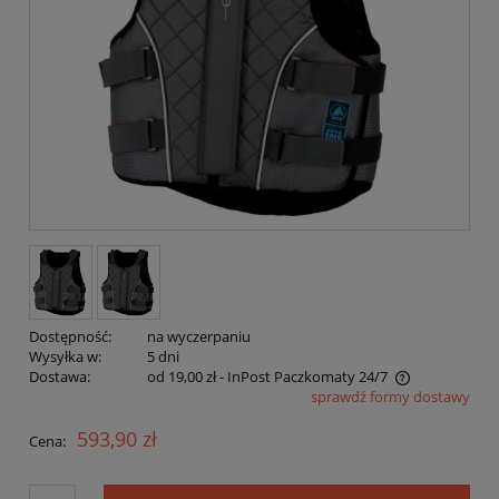
Dostępność:
na wyczerpaniu
Wysyłka w:
5 dni
Dostawa:
od 19,00 zł
- InPost Paczkomaty 24/7
sprawdź formy dostawy
Cena nie zawiera ewentualnych kosztów płatności
593,90 zł
Cena: