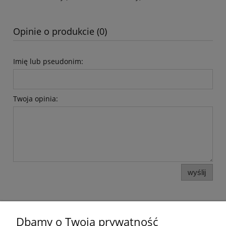
Opinie o produkcie (0)
Imię lub pseudonim:
Twoja opinia:
wyślij
Dbamy o Twoją prywatność