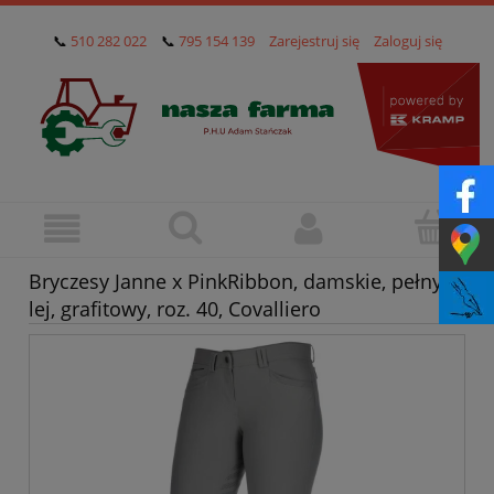
📞
510 282 022
📞
795 154 139
Zarejestruj się
Zaloguj się
Bryczesy Janne x PinkRibbon, damskie, pełny
lej, grafitowy, roz. 40, Covalliero