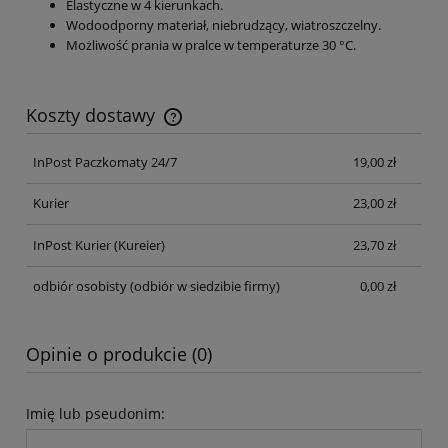
Elastyczne w 4 kierunkach.
Wodoodporny materiał, niebrudzący, wiatroszczelny.
Możliwość prania w pralce w temperaturze 30 °C.
Koszty dostawy
Cena nie zawiera ewentualnych kosztów płatności
InPost Paczkomaty 24/7
19,00 zł
Kurier
23,00 zł
InPost Kurier
(Kureier)
23,70 zł
odbiór osobisty
(odbiór w siedzibie firmy)
0,00 zł
Opinie o produkcie (0)
Imię lub pseudonim: