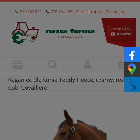
📞
510 282 022
📞
795 154 139
Zarejestruj się
Zaloguj się
Kaganiec dla konia Teddy Fleece, czarny, roz.
Cob, Covalliero