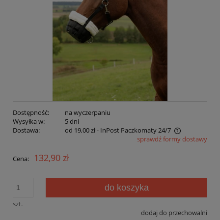
Dostępność:
na wyczerpaniu
Wysyłka w:
5 dni
Dostawa:
od 19,00 zł
- InPost Paczkomaty 24/7
sprawdź formy dostawy
Cena nie zawiera ewentualnych kosztów płatności
132,90 zł
Cena:
do koszyka
szt.
dodaj do przechowalni