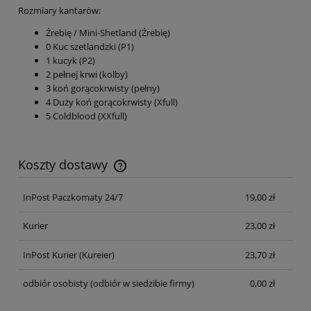
Rozmiary kantarów:
Źrebię / Mini-Shetland (Źrebię)
0 Kuc szetlandzki (P1)
1 kucyk (P2)
2 pełnej krwi (kolby)
3 koń gorącokrwisty (pełny)
4 Duży koń gorącokrwisty (Xfull)
5 Coldblood (XXfull)
Koszty dostawy
Cena nie zawiera ewentualnych kosztów płatności
InPost Paczkomaty 24/7
19,00 zł
Kurier
23,00 zł
InPost Kurier
(Kureier)
23,70 zł
odbiór osobisty
(odbiór w siedzibie firmy)
0,00 zł