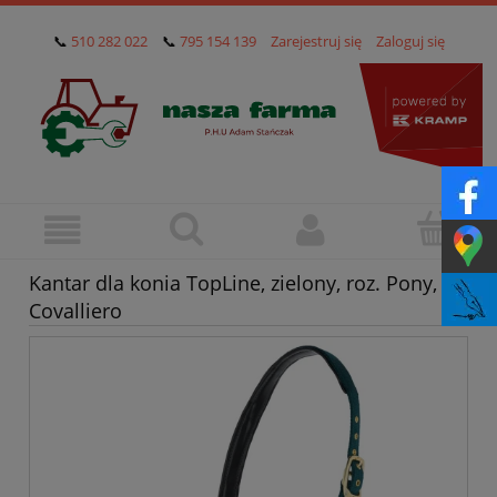
📞
510 282 022
📞
795 154 139
Zarejestruj się
Zaloguj się
Kantar dla konia TopLine, zielony, roz. Pony,
Covalliero