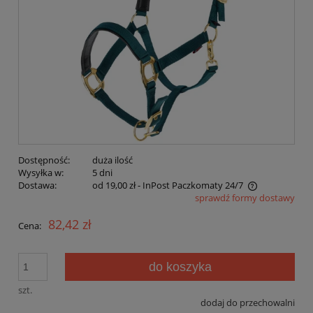
Dostępność:
duża ilość
Wysyłka w:
5 dni
Dostawa:
od 19,00 zł
- InPost Paczkomaty 24/7
sprawdź formy dostawy
Cena nie zawiera ewentualnych kosztów płatności
82,42 zł
Cena:
do koszyka
szt.
dodaj do przechowalni