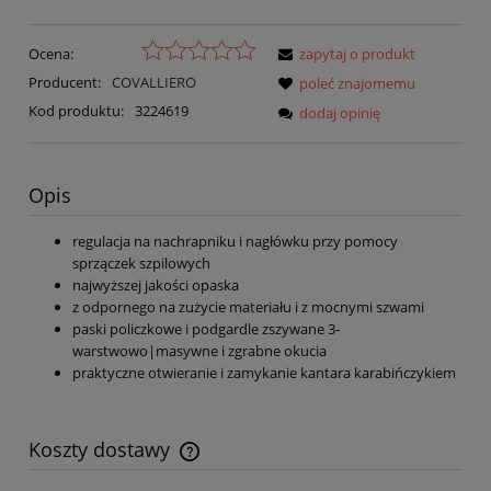
Ocena:
zapytaj o produkt
Producent:
COVALLIERO
poleć znajomemu
Kod produktu:
3224619
dodaj opinię
Opis
regulacja na nachrapniku i nagłówku przy pomocy
sprzączek szpilowych
najwyższej jakości opaska
z odpornego na zużycie materiału i z mocnymi szwami
paski policzkowe i podgardle zszywane 3-
warstwowo|masywne i zgrabne okucia
praktyczne otwieranie i zamykanie kantara karabińczykiem
Koszty dostawy
Cena nie zawiera ewentualnych kosztów płatności