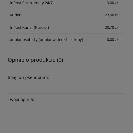
InPost Paczkomaty 24/7
19,00 zł
Kurier
23,00 zł
InPost Kurier
(Kureier)
23,70 zł
odbiór osobisty
(odbiór w siedzibie firmy)
0,00 zł
Opinie o produkcie (0)
Imię lub pseudonim:
Twoja opinia: