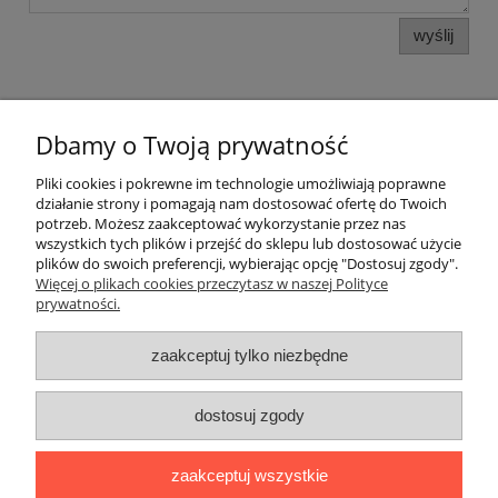
wyślij
Dbamy o Twoją prywatność
Pomoc
Pliki cookies i pokrewne im technologie umożliwiają poprawne
działanie strony i pomagają nam dostosować ofertę do Twoich
potrzeb. Możesz zaakceptować wykorzystanie przez nas
Moje konto
wszystkich tych plików i przejść do sklepu lub dostosować użycie
plików do swoich preferencji, wybierając opcję "Dostosuj zgody".
Więcej o plikach cookies przeczytasz w naszej Polityce
Płatności i dostawa
prywatności.
Informacje
zaakceptuj tylko niezbędne
O nas
dostosuj zgody
Adres:
ul. Kowalska 7, 09-500 Gostynin
zaakceptuj wszystkie
Kontakt telefoniczny (od poniedziałku do piątku, w godzinach 8:00-