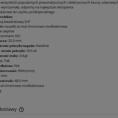
o wszystkich popularnych pneumatycznych i elektrycznych kluczy udarowyc
e wytrzymały, odporny na najwyższe obciążenia
udarowe do użytku profesjonalnego
produktu:
ką kwadratową 3/4"
łe nasadki ze stal chromowo-molibdenowa
 cieplnie
 normami ISO
32.0 mm
ucza:
Kwadrat
stronie pokrętła/napędu:
3/4 cal
stronie pokrętła:
6-kąt
stronie śruby:
Tak
y:
Nie
edłużona:
Metryczny
iarowania:
7 mm
48,5 mm
końcówki:
tal chromowo-molibdenowa
g
 dostawy