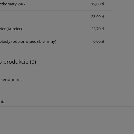
czkomaty 24/7
19,00 zł
Cena nie zawiera ewentualnych kosztów
płatności
23,00 zł
rier
(Kureier)
23,70 zł
obisty
(odbiór w siedzibie firmy)
0,00 zł
o produkcie (0)
pseudonim:
nia: