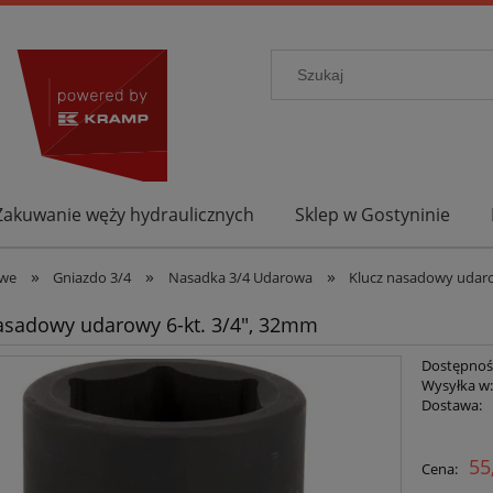
Zakuwanie węży hydraulicznych
Sklep w Gostyninie
»
»
»
owe
Gniazdo 3/4
Nasadka 3/4 Udarowa
Klucz nasadowy udaro
asadowy udarowy 6-kt. 3/4", 32mm
Dostępnoś
Wysyłka w
Dostawa:
55
Cena: