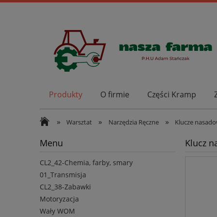
Produkty
O firmie
Części Kramp
»
»
»
Warsztat
Narzędzia Ręczne
Klucze nasad
Menu
Klucz n
CL2_42-Chemia, farby, smary
01_Transmisja
CL2_38-Zabawki
Motoryzacja
Wały WOM