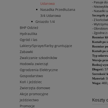
- Pasuje d
Udarowa
- Niezwykl
Nasadka Przedłużana
- Nasadki 
3/4 Udarowa
Szczegóły 
- Z końców
Gniazdo 1/4
- Wytrzyma
BHP Odzież
- Obrobione
- Zgodne z
Hydraulika
Rozmiar kl
Ogród i las
Kształt po 
Lakiery/Spraye/Farby gruntujące
Rozmiar po 
Kształt po 
Zabawki
Typ udarow
Zwalczanie szkodników
Wersja prz
Hodowla zwierząt
Rodzaj wym
5
Długość:
Ogrodzenia Elektryczne
Szerokość 
Gospodarstwo
S
Materiał:
Koń i jeździec
460 
Waga:
Zwierzęta domowe
Akcje promocyjne
Koszty
Jeździectwo
Promocje