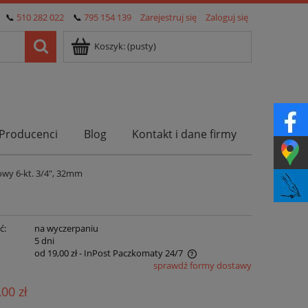
📞
510 282 022
📞
795 154 139
Zarejestruj się
Zaloguj się
Koszyk:
(pusty)
Producenci
Blog
Kontakt i dane firmy
wy 6-kt. 3/4", 32mm
ć:
na wyczerpaniu
:
5 dni
od 19,00 zł
- InPost Paczkomaty 24/7
sprawdź formy dostawy
Cena nie zawiera ewentualnych kosztów
,00 zł
płatności