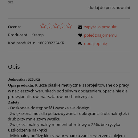
szt.
dodaj do przechowalni
Ocena:
zapytaj o produkt
Producent:
Kramp
poleć znajomemu
Kod produktu:
1802082224KR
dodaj opinię
Opis
Sztuka
Jednostka:
Klucze płaskie metryczne, zaprojektowane do pracy
Opis produktu:
w najcięższych warunkach pod silnym obciążeniem. Specjalnie dla
profesjonalistów i warsztatów mechanicznych.
Zalety:
- Doskonała dostępność i wysoka siła dźwigni
- Zwiększona moc dla poluzowywania i dokręcania śrub, nakrętek i
śrub przy mniejszym wysiłku
- Zwiększa maksymalny moment obrotowy o 25%, bez ryzyka
uszkodzenia nakrętki
- Minimalny poślizg klucza w przypadku zanieczyszczenia olejem