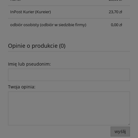
InPost Kurier
(Kureier)
23,70 zł
odbiór osobisty
(odbiór w siedzibie firmy)
0,00 zł
Opinie o produkcie (0)
Imię lub pseudonim:
Twoja opinia:
wyślij