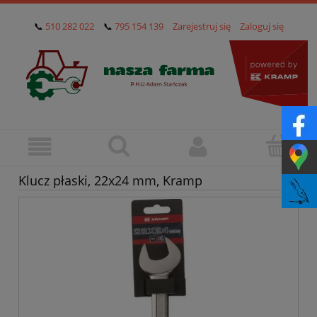
📞
510 282 022
📞
795 154 139
Zarejestruj się
Zaloguj się
Klucz płaski, 22x24 mm, Kramp