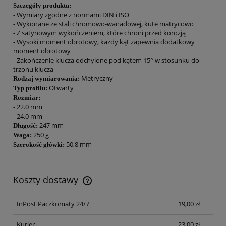
Szczegóły produktu:
- Wymiary zgodne z normami DIN i ISO
- Wykonane ze stali chromowo-wanadowej, kute matrycowo
- Z satynowym wykończeniem, które chroni przed korozją
- Wysoki moment obrotowy, każdy kąt zapewnia dodatkowy
moment obrotowy
- Zakończenie klucza odchylone pod kątem 15° w stosunku do
trzonu klucza
Metryczny
Rodzaj wymiarowania:
Otwarty
Typ profilu:
Rozmiar:
- 22.0 mm
- 24.0 mm
247 mm
Długość:
250 g
Waga:
50,8 mm
Szerokość główki:
Koszty dostawy
Cena nie zawiera ewentualnych kosztów płatności
InPost Paczkomaty 24/7
19,00 zł
Kurier
23,00 zł