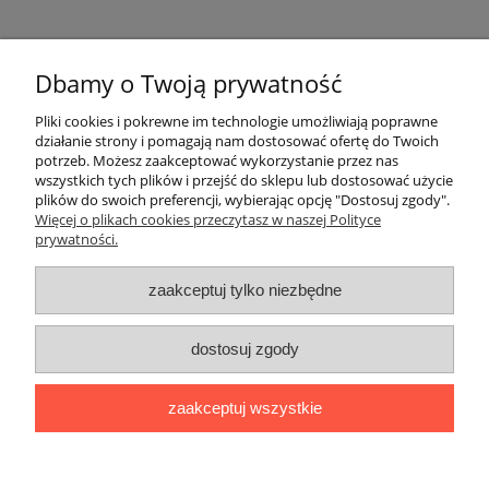
Dbamy o Twoją prywatność
Pomoc
Pliki cookies i pokrewne im technologie umożliwiają poprawne
działanie strony i pomagają nam dostosować ofertę do Twoich
potrzeb. Możesz zaakceptować wykorzystanie przez nas
Moje konto
wszystkich tych plików i przejść do sklepu lub dostosować użycie
plików do swoich preferencji, wybierając opcję "Dostosuj zgody".
Więcej o plikach cookies przeczytasz w naszej Polityce
Płatności i dostawa
prywatności.
Informacje
zaakceptuj tylko niezbędne
O nas
dostosuj zgody
Adres:
ul. Kowalska 7, 09-500 Gostynin
zaakceptuj wszystkie
Kontakt telefoniczny (od poniedziałku do piątku, w godzinach 8:00-
16:00):
510282022
,
795154139
Kontakt mailowy:
biuro@naszafarma.eu
pokaż pełną wersję strony