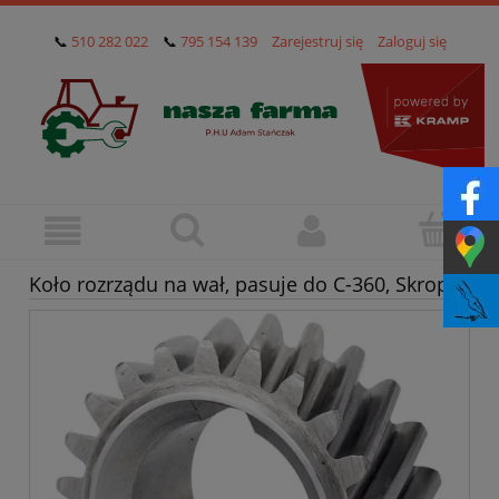
📞
510 282 022
📞
795 154 139
Zarejestruj się
Zaloguj się
Koło rozrządu na wał, pasuje do C-360, Skropol