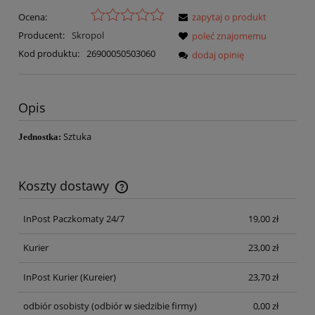
Ocena:
zapytaj o produkt
Producent:
Skropol
poleć znajomemu
Kod produktu:
26900050503060
dodaj opinię
Opis
Sztuka
Jednostka:
Koszty dostawy
Cena nie zawiera ewentualnych kosztów płatności
InPost Paczkomaty 24/7
19,00 zł
Kurier
23,00 zł
InPost Kurier
(Kureier)
23,70 zł
odbiór osobisty
(odbiór w siedzibie firmy)
0,00 zł