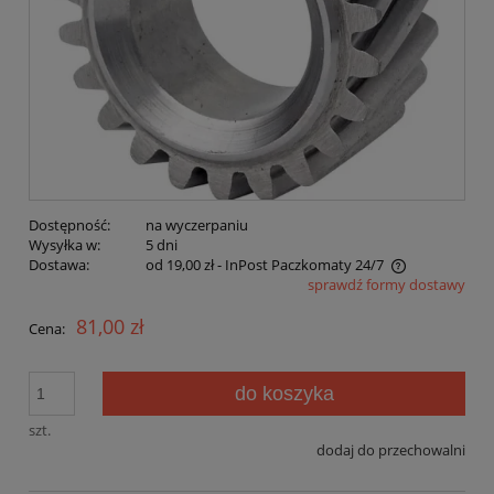
Dostępność:
na wyczerpaniu
Wysyłka w:
5 dni
Dostawa:
od 19,00 zł
- InPost Paczkomaty 24/7
sprawdź formy dostawy
Cena nie zawiera ewentualnych kosztów płatności
81,00 zł
Cena:
do koszyka
szt.
dodaj do przechowalni