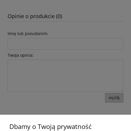
Opinie o produkcie (0)
Imię lub pseudonim:
Twoja opinia:
wyślij
Dbamy o Twoją prywatność