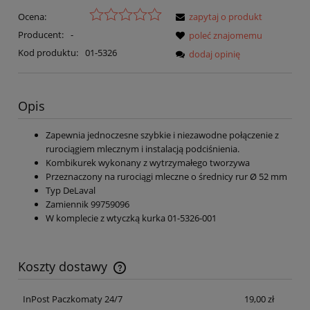
Ocena:
zapytaj o produkt
Producent:
-
poleć znajomemu
Kod produktu:
01-5326
dodaj opinię
Opis
Zapewnia jednoczesne szybkie i niezawodne połączenie z
rurociągiem mlecznym i instalacją podciśnienia.
Kombikurek wykonany z wytrzymałego tworzywa
Przeznaczony na rurociągi mleczne o średnicy rur Ø 52 mm
Typ DeLaval
Zamiennik 99759096
W komplecie z wtyczką kurka 01-5326-001
Koszty dostawy
Cena nie zawiera ewentualnych kosztów płatności
InPost Paczkomaty 24/7
19,00 zł