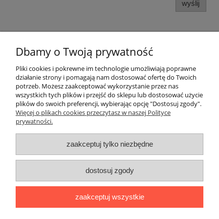
wyślij
Dbamy o Twoją prywatność
Pomoc
Pliki cookies i pokrewne im technologie umożliwiają poprawne
działanie strony i pomagają nam dostosować ofertę do Twoich
potrzeb. Możesz zaakceptować wykorzystanie przez nas
Moje konto
wszystkich tych plików i przejść do sklepu lub dostosować użycie
plików do swoich preferencji, wybierając opcję "Dostosuj zgody".
Więcej o plikach cookies przeczytasz w naszej Polityce
Płatności i dostawa
prywatności.
Informacje
zaakceptuj tylko niezbędne
O nas
dostosuj zgody
Adres:
ul. Kowalska 7, 09-500 Gostynin
zaakceptuj wszystkie
Kontakt telefoniczny (od poniedziałku do piątku, w godzinach 8:00-
16:00):
510282022
,
795154139
Kontakt mailowy:
biuro@naszafarma.eu