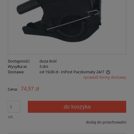
Dostępność:
duża ilość
Wysyłka w:
5 dni
Dostawa:
od 19,00 zł
- InPost Paczkomaty 24/7
sprawdź formy dostawy
Cena nie zawiera ewentualnych kosztów płatności
74,97 zł
Cena:
do koszyka
szt.
dodaj do przechowalni