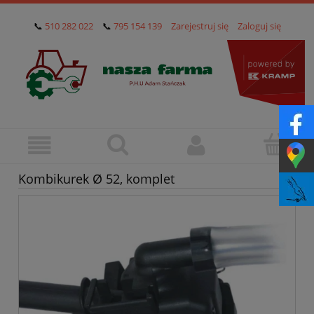
📞
510 282 022
📞
795 154 139
Zarejestruj się
Zaloguj się
Kombikurek Ø 52, komplet