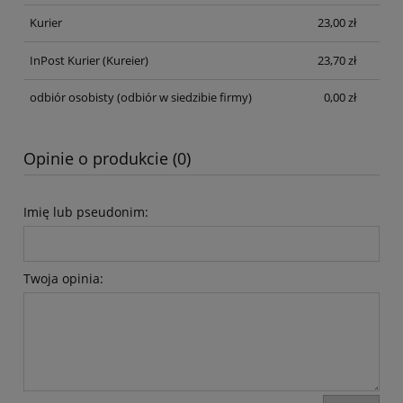
Kurier
23,00 zł
InPost Kurier
(Kureier)
23,70 zł
odbiór osobisty
(odbiór w siedzibie firmy)
0,00 zł
Opinie o produkcie (0)
Imię lub pseudonim:
Twoja opinia: