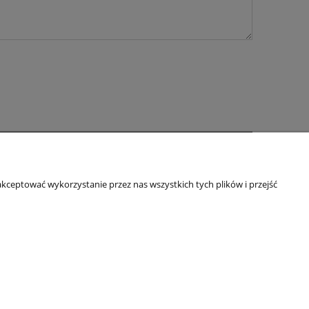
O nas
kceptować wykorzystanie przez nas wszystkich tych plików i przejść
ści
Kontakt i dane firmy
Blog
O firmie
795154139