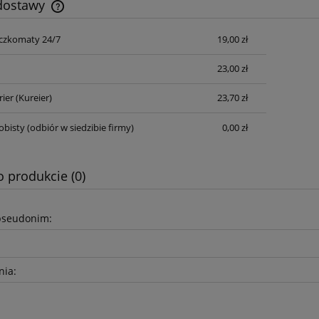
 dostawy
czkomaty 24/7
19,00 zł
Cena nie zawiera ewentualnych kosztów
płatności
23,00 zł
rier
(Kureier)
23,70 zł
obisty
(odbiór w siedzibie firmy)
0,00 zł
o produkcie (0)
pseudonim:
nia: