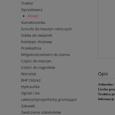
Traktor
Opryskiwacz
Pilmet
Sianokiszonka
Sznurki do maszyn rolniczych
Siatka do owijarek
Kombajn zbożowy
Przekładnia
Wilgotnościomierz do ziarna
Części do maszyn
Części do ciągników
Opis
Warsztat
BHP Odzież
Jednostka:
Hydraulika
Liczba prz
Ogród i las
Średnica pr
Lakiery/Spraye/Farby gruntujące
Informacje
Zabawki
Zwalczanie szkodników