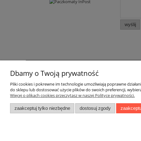
wyślij
Dbamy o Twoją prywatność
Pomoc
Moje konto
Pliki cookies i pokrewne im technologie umożliwiają poprawne działa
Zwroty i reklamacje
Twoje zamówienia
do sklepu lub dostosować użycie plików do swoich preferencji, wybiera
Regulaminy
Ustawienia konta
Więcej o plikach cookies przeczytasz w naszej Polityce prywatności.
Przechowalnia
zaakceptuj tylko niezbędne
dostosuj zgody
zaakceptu
Kontakt te