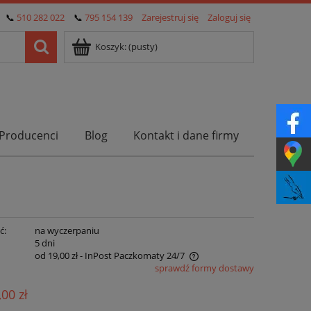
📞
510 282 022
📞
795 154 139
Zarejestruj się
Zaloguj się
Koszyk:
(pusty)
Producenci
Blog
Kontakt i dane firmy
ć:
na wyczerpaniu
:
5 dni
od 19,00 zł
- InPost Paczkomaty 24/7
sprawdź formy dostawy
Cena nie zawiera ewentualnych kosztów
,00 zł
płatności