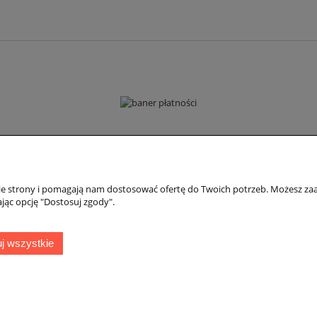
Płatności i dostawa
Informacje
nie strony i pomagają nam dostosować ofertę do Twoich potrzeb. Możesz zaa
Formy płatności
Polityka prywatno
jąc opcję "Dostosuj zgody".
Czas i koszty dostawy
Jak kupować?
Czas realizacji zamówienia
j wszystkie
Adres:
ul. Kowalska 7, 09-500 Gostynin
lefoniczny (od poniedziałku do piątku, w godzinach 8:00-16:00):
510282022
,
Kontakt mailowy:
biuro@naszafarma.eu
Sklep internetowy Shoper.pl