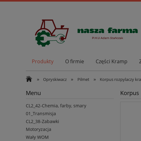
Produkty
O firmie
Części Kramp
»
»
»
Opryskiwacz
Pilmet
Korpus rozpylaczy kra
Menu
Korpus 
CL2_42-Chemia, farby, smary
01_Transmisja
CL2_38-Zabawki
Motoryzacja
Wały WOM