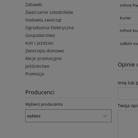
Zabawki
InPost Pa
Zwalczanie szkodników
Kurier
Hodowla zwierząt
Ogrodzenia Elektryczne
InPost Ku
Gospodarstwo
Koń i jeździec
odbiór os
Zwierzęta domowe
Akcje promocyjne
Opinie 
Jeździectwo
Promocje
Imię lub 
Producenci
Wybierz producenta
Twoja opi