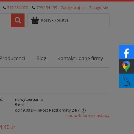
📞
510 282 022
📞
795 154 139
Zarejestruj się
Zaloguj się
Koszyk:
(pusty)
Producenci
Blog
Kontakt i dane firmy
ć:
na wyczerpaniu
:
5 dni
od 19,00 zł
- InPost Paczkomaty 24/7
sprawdź formy dostawy
Cena nie zawiera ewentualnych kosztów
4,40 zł
płatności