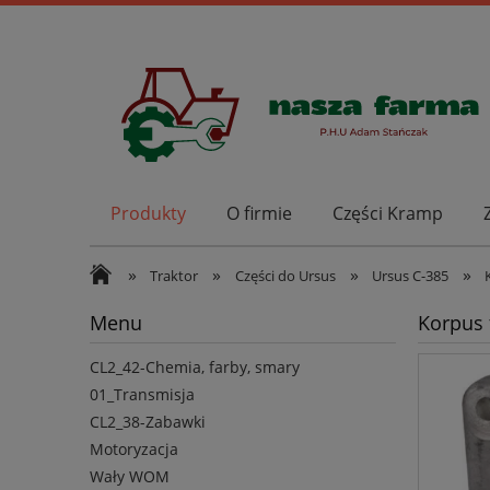
Produkty
O firmie
Części Kramp
»
»
»
»
Traktor
Części do Ursus
Ursus C-385
Menu
Korpus 
CL2_42-Chemia, farby, smary
01_Transmisja
CL2_38-Zabawki
Motoryzacja
Wały WOM