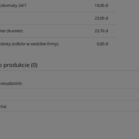
czkomaty 24/7
19,00 zł
Cena nie zawiera ewentualnych kosztów
płatności
23,00 zł
rier
(Kureier)
23,70 zł
obisty
(odbiór w siedzibie firmy)
0,00 zł
o produkcie (0)
pseudonim:
nia: