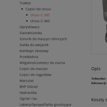
Traktor
Części do Ursus
Ursus C-385
Ursus C-360
Opryskiwacz
Sianokiszonka
Sznurki do maszyn rolniczych
Siatka do owijarek
Kombajn zbożowy
Przekładnia
Wilgotnościomierz do ziarna
Opis
Części do maszyn
Części do ciągników
Jednostka:
Warsztat
Informacje
BHP Odzież
Hydraulika
Ogród i las
Koszty
Lakiery/Spraye/Farby gruntujące