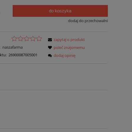
do koszyka
.
dodaj do przechowalni
zapytaj o produkt
:
naszafarma
poleć znajomemu
ktu:
26900087005001
dodaj opinię