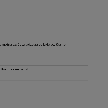
ramp można użyć utwardzacza do lakierów Kramp.
thetic resin paint