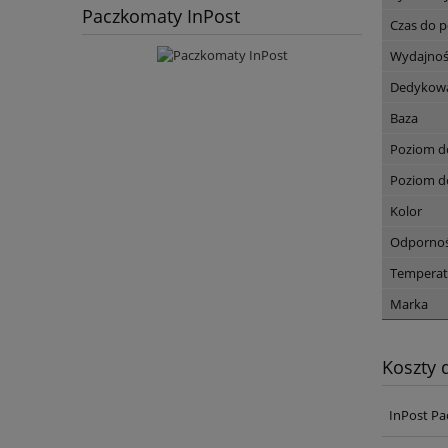
Paczkomaty InPost
Czas do p
Wydajność
Dedykowa
Baza
Poziom do
Poziom do
Kolor
Odpornoś
Temperat
Marka
Koszty
InPost Pa