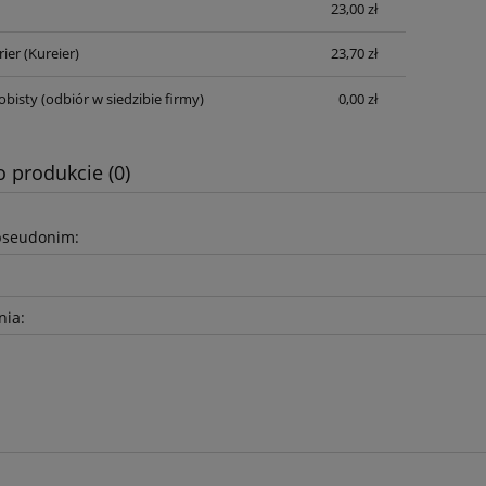
23,00 zł
rier
(Kureier)
23,70 zł
obisty
(odbiór w siedzibie firmy)
0,00 zł
o produkcie (0)
pseudonim:
nia: