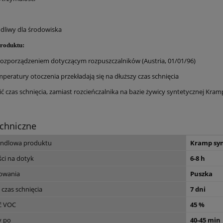
odliwy dla środowiska
produktu:
rozporządzeniem dotyczącym rozpuszczalników (Austria, 01/01/96)
mperatury otoczenia przekładają się na dłuższy czas schnięcia
cić czas schnięcia, zamiast rozcieńczalnika na bazie żywicy syntetycznej K
chniczne
ndlowa produktu
Kramp syn
ci na dotyk
6-8 h
owania
Puszka
 czas schnięcia
7 dni
ć VOC
45 %
y po
40-45 min