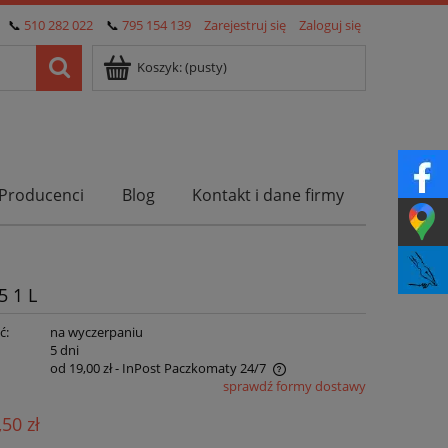
📞
510 282 022
📞
795 154 139
Zarejestruj się
Zaloguj się
Koszyk:
(pusty)
Producenci
Blog
Kontakt i dane firmy
5 1 L
ć:
na wyczerpaniu
:
5 dni
od 19,00 zł
- InPost Paczkomaty 24/7
sprawdź formy dostawy
Cena nie zawiera ewentualnych kosztów
,50 zł
płatności