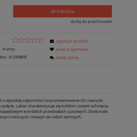
do koszyka
.
dodaj do przechowalni
zapytaj o produkt
:
Kramp
poleć znajomemu
ktu:
612508KR
dodaj opinię
1K o wysokiej odporności na promieniowanie UV i warunki
połysk. Lakier charakteryzuje się krótkim czasem schnięcia,
m napędowym w krótkich przedziałach czasowych. Doskonale
szyn rolniczych i maszyn do robót ziemnych.