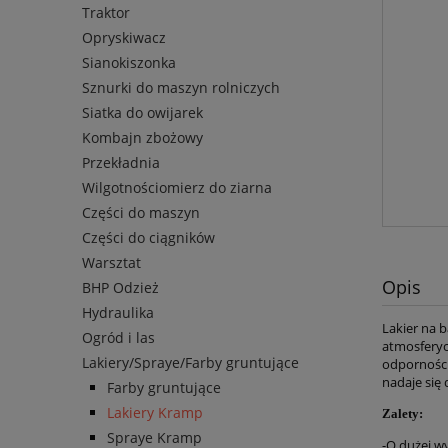
Traktor
Opryskiwacz
Sianokiszonka
Sznurki do maszyn rolniczych
Siatka do owijarek
Kombajn zbożowy
Przekładnia
Wilgotnościomierz do ziarna
Części do maszyn
Części do ciągników
Warsztat
Opis
BHP Odzież
Hydraulika
Lakier na 
Ogród i las
atmosferyc
Lakiery/Spraye/Farby gruntujące
odporności
nadaje się
Farby gruntujące
Lakiery Kramp
Zalety:
Spraye Kramp
-O dużej w