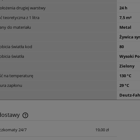
ołożenia drugiej warstwy
24 h
 teoretyczna z 1 litra
7,5 m²
ny do materiału
Metal
Żywica sy
bicia światła kod
80
bicia światła
Wysoki Po
Zielony
ć na temperaturę
130 °C
ura zapłonu
29 °C
Deutz-Fah
 dostawy
czkomaty 24/7
19,00 zł
Cena nie zawiera ewentualnych kosztów
płatności