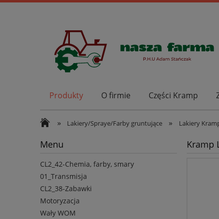
Produkty
O firmie
Części Kramp
»
»
Lakiery/Spraye/Farby gruntujące
Lakiery Kram
Menu
Kramp L
CL2_42-Chemia, farby, smary
01_Transmisja
CL2_38-Zabawki
Motoryzacja
Wały WOM