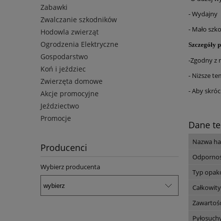
Zabawki
- Wydajny
Zwalczanie szkodników
- Mało szk
Hodowla zwierząt
Ogrodzenia Elektryczne
Szczegóły 
Gospodarstwo
-Zgodny z 
Koń i jeździec
- Niższe te
Zwierzęta domowe
- Aby skró
Akcje promocyjne
Jeździectwo
Promocje
Dane te
Nazwa ha
Producenci
Odpornoś
Wybierz producenta
Typ opak
Całkowity
Zawartoś
Pyłosuch