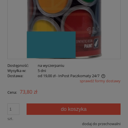
Dostępność:
na wyczerpaniu
Wysyłka w:
5 dni
Dostawa:
od 19,00 zł
- InPost Paczkomaty 24/7
sprawdź formy dostawy
Cena nie zawiera ewentualnych kosztów płatności
73,80 zł
Cena:
do koszyka
szt.
dodaj do przechowalni