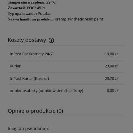
29 °C
Temperatura zapłonu:
45 %
Zawartość VOC:
Puszka
Typ opakowania:
Kramp synthetic resin paint
Nazwa handlowa produktu:
Koszty dostawy
Cena nie zawiera ewentualnych kosztów płatności
InPost Paczkomaty 24/7
19,00 zł
Kurier
23,00 zł
InPost Kurier
(Kureier)
23,70 zł
odbiór osobisty
(odbiór w siedzibie firmy)
0,00 zł
Opinie o produkcie (0)
Imię lub pseudonim: