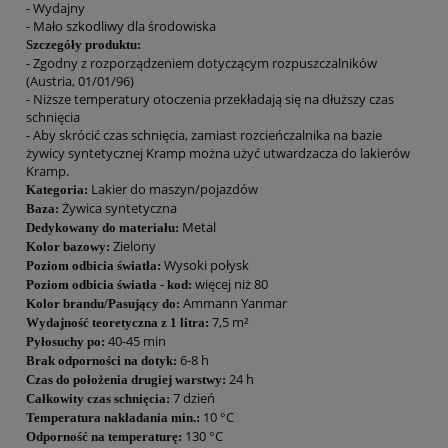
- Wydajny
- Mało szkodliwy dla środowiska
Szczegóły produktu:
- Zgodny z rozporządzeniem dotyczącym rozpuszczalników
(Austria, 01/01/96)
- Niższe temperatury otoczenia przekładają się na dłuższy czas
schnięcia
- Aby skrócić czas schnięcia, zamiast rozcieńczalnika na bazie
żywicy syntetycznej Kramp można użyć utwardzacza do lakierów
Kramp.
Lakier do maszyn/pojazdów
Kategoria:
Żywica syntetyczna
Baza:
Metal
Dedykowany do materiału:
Zielony
Kolor bazowy:
Wysoki połysk
Poziom odbicia światła:
więcej niż 80
Poziom odbicia światła - kod:
Ammann Yanmar
Kolor brandu/Pasujący do:
7,5 m²
Wydajność teoretyczna z 1 litra:
40-45 min
Pyłosuchy po:
6-8 h
Brak odporności na dotyk:
24 h
Czas do położenia drugiej warstwy:
7 dzień
Całkowity czas schnięcia:
10 °C
Temperatura nakładania min.:
130 °C
Odporność na temperaturę: