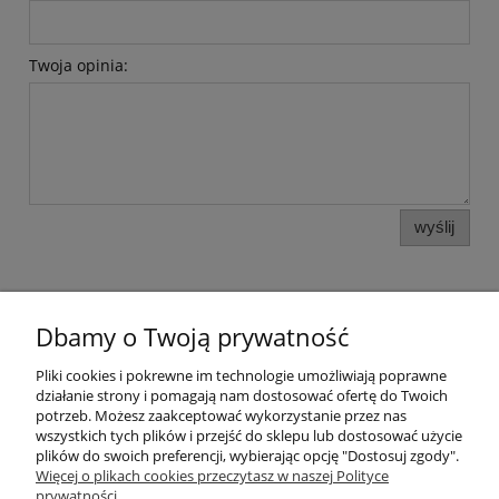
Twoja opinia:
wyślij
Dbamy o Twoją prywatność
Pomoc
Pliki cookies i pokrewne im technologie umożliwiają poprawne
działanie strony i pomagają nam dostosować ofertę do Twoich
potrzeb. Możesz zaakceptować wykorzystanie przez nas
Moje konto
wszystkich tych plików i przejść do sklepu lub dostosować użycie
plików do swoich preferencji, wybierając opcję "Dostosuj zgody".
Więcej o plikach cookies przeczytasz w naszej Polityce
Płatności i dostawa
prywatności.