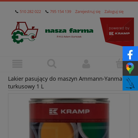
📞
510 282 022
📞
795 154 139
Zarejestruj się
Zaloguj się
Lakier pasujący do maszyn Ammann-Yanmar,
turkusowy 1 L