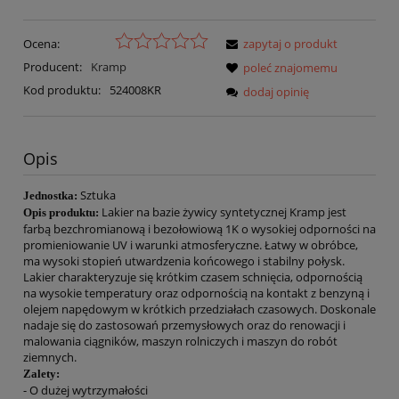
Ocena:
zapytaj o produkt
Producent:
Kramp
poleć znajomemu
Kod produktu:
524008KR
dodaj opinię
Opis
Sztuka
Jednostka:
Lakier na bazie żywicy syntetycznej Kramp jest
Opis produktu:
farbą bezchromianową i bezołowiową 1K o wysokiej odporności na
promieniowanie UV i warunki atmosferyczne. Łatwy w obróbce,
ma wysoki stopień utwardzenia końcowego i stabilny połysk.
Lakier charakteryzuje się krótkim czasem schnięcia, odpornością
na wysokie temperatury oraz odpornością na kontakt z benzyną i
olejem napędowym w krótkich przedziałach czasowych. Doskonale
nadaje się do zastosowań przemysłowych oraz do renowacji i
malowania ciągników, maszyn rolniczych i maszyn do robót
ziemnych.
Zalety:
- O dużej wytrzymałości