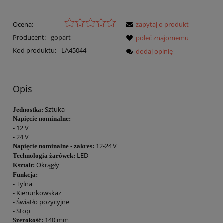
Ocena:
zapytaj o produkt
Producent:
gopart
poleć znajomemu
Kod produktu:
LA45044
dodaj opinię
Opis
Sztuka
Jednostka:
Napięcie nominalne:
- 12 V
- 24 V
12-24 V
Napięcie nominalne - zakres:
LED
Technologia żarówek:
Okrągły
Kształt:
Funkcja:
- Tylna
- Kierunkowskaz
- Światło pozycyjne
- Stop
140 mm
Szerokość: