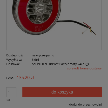
Dostępność:
na wyczerpaniu
Wysyłka w:
5 dni
Dostawa:
od 19,00 zł
- InPost Paczkomaty 24/7
sprawdź formy dostawy
Cena nie zawiera ewentualnych kosztów płatności
135,20 zł
Cena:
do koszyka
szt.
dodaj do przechowalni