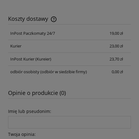
Koszty dostawy
Cena nie zawiera ewentualnych kosztów płatności
InPost Paczkomaty 24/7
19,00 zł
Kurier
23,00 zł
InPost Kurier
(Kureier)
23,70 zł
odbiór osobisty
(odbiór w siedzibie firmy)
0,00 zł
Opinie o produkcie (0)
Imię lub pseudonim:
Twoja opinia: