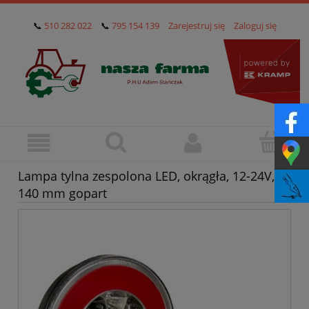
📞
510 282 022
📞
795 154 139
Zarejestruj się
Zaloguj się
Lampa tylna zespolona LED, okrągła, 12-24V, Ø
140 mm gopart