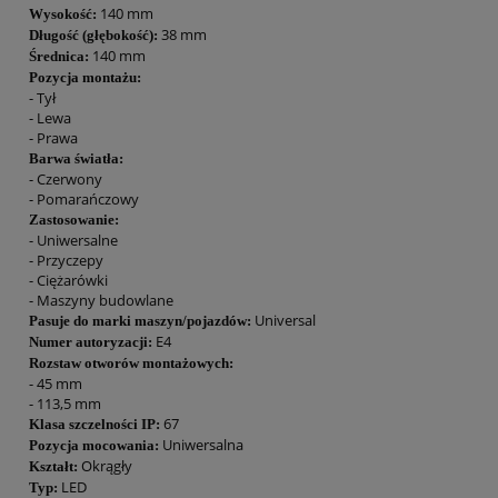
140 mm
Wysokość:
38 mm
Długość (głębokość):
140 mm
Średnica:
Pozycja montażu:
- Tył
- Lewa
- Prawa
Barwa światła:
- Czerwony
- Pomarańczowy
Zastosowanie:
- Uniwersalne
- Przyczepy
- Ciężarówki
- Maszyny budowlane
Universal
Pasuje do marki maszyn/pojazdów:
E4
Numer autoryzacji:
Rozstaw otworów montażowych:
- 45 mm
- 113,5 mm
67
Klasa szczelności IP:
Uniwersalna
Pozycja mocowania:
Okrągły
Kształt:
LED
Typ: