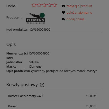
Ocena:
zapytaj o produkt
poleć znajomemu
Producent:
dodaj opinię
Kod produktu:
CW650004900
Opis
Numer części
CW650004900
EAN
Jednostka
Sztuka
Marka
Clemens
Opis produktu
Gęsiostopy pasujące do różnych marek maszyn
Koszty dostawy
Cena nie zawiera ewentualnych kosztów płatności
InPost Paczkomaty 24/7
19,00 zł
Kurier
23,00 zł