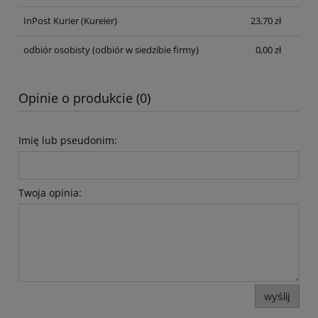
InPost Kurier
(Kureier)
23,70 zł
odbiór osobisty
(odbiór w siedzibie firmy)
0,00 zł
Opinie o produkcie (0)
Imię lub pseudonim:
Twoja opinia:
wyślij