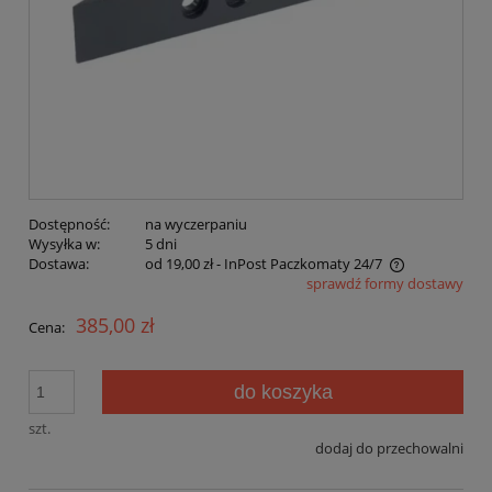
Dostępność:
na wyczerpaniu
Wysyłka w:
5 dni
Dostawa:
od 19,00 zł
- InPost Paczkomaty 24/7
sprawdź formy dostawy
Cena nie zawiera ewentualnych kosztów płatności
385,00 zł
Cena:
do koszyka
szt.
dodaj do przechowalni