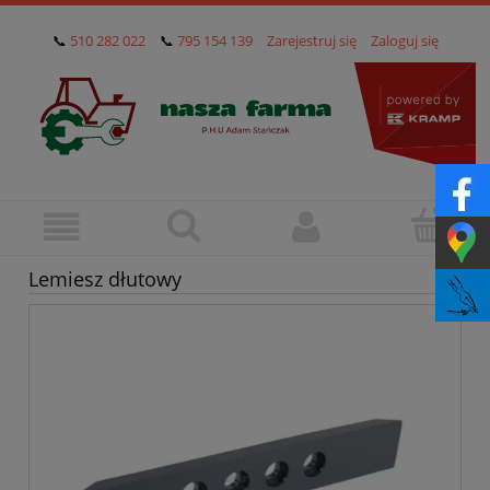
📞
510 282 022
📞
795 154 139
Zarejestruj się
Zaloguj się
Lemiesz dłutowy