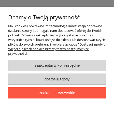
Dbamy o Twoją prywatność
Pomoc
Pliki cookies i pokrewne im technologie umożliwiają poprawne
działanie strony i pomagają nam dostosować ofertę do Twoich
potrzeb. Możesz zaakceptować wykorzystanie przez nas
Moje konto
wszystkich tych plików i przejść do sklepu lub dostosować użycie
plików do swoich preferencji, wybierając opcję "Dostosuj zgody".
Więcej o plikach cookies przeczytasz w naszej Polityce
Płatności i dostawa
prywatności.
Informacje
zaakceptuj tylko niezbędne
O nas
dostosuj zgody
Adres:
ul. Kowalska 7, 09-500 Gostynin
zaakceptuj wszystkie
Kontakt telefoniczny (od poniedziałku do piątku, w godzinach 8:00-
16:00):
510282022
,
795154139
Kontakt mailowy:
biuro@naszafarma.eu
pokaż pełną wersję strony