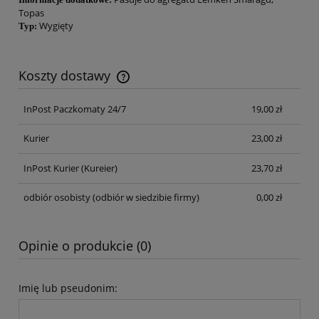
Topas
Wygięty
Typ:
Koszty dostawy
Cena nie zawiera ewentualnych kosztów płatności
InPost Paczkomaty 24/7
19,00 zł
Kurier
23,00 zł
InPost Kurier
(Kureier)
23,70 zł
odbiór osobisty
(odbiór w siedzibie firmy)
0,00 zł
Opinie o produkcie (0)
Imię lub pseudonim: