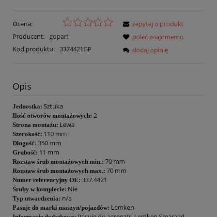
Ocena:
zapytaj o produkt
Producent:
gopart
poleć znajomemu
Kod produktu:
3374421GP
dodaj opinię
Opis
Sztuka
Jednostka:
2
Ilość otworów montażowych:
Lewa
Strona montażu:
110 mm
Szerokość:
350 mm
Długość:
11 mm
Grubość:
70 mm
Rozstaw śrub montażowych min.:
70 mm
Rozstaw śrub montażowych max.:
337.4421
Numer referencyjny OE:
Nie
Śruby w komplecie:
n/a
Typ utwardzenia:
Lemken
Pasuje do marki maszyn/pojazdów:
Pasuje do agregatu Lemken Smaragd,
Informacje dodatkowe: