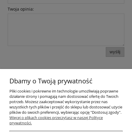
Twoja opinia:
wyślij
Dbamy o Twoją prywatność
Pomoc
Pliki cookies i pokrewne im technologie umożliwiają poprawne
działanie strony i pomagają nam dostosować ofertę do Twoich
potrzeb. Możesz zaakceptować wykorzystanie przez nas
Moje konto
wszystkich tych plików i przejść do sklepu lub dostosować użycie
plików do swoich preferencji, wybierając opcję "Dostosuj zgody".
Więcej o plikach cookies przeczytasz w naszej Polityce
Płatności i dostawa
prywatności.