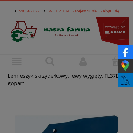
📞
510 282 022
📞
795 154 139
Zarejestruj się
Zaloguj się
Lemieszyk skrzydełkowy, lewy wygięty, FL37D
gopart