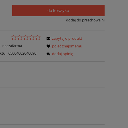
do koszyka
.
dodaj do przechowalni
zapytaj o produkt
:
naszafarma
poleć znajomemu
ktu:
65004002040090
dodaj opinię