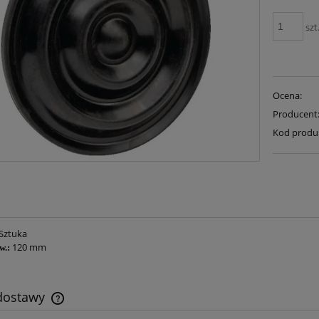
szt
Ocena:
Producent
Kod produ
Sztuka
120 mm
w.:
 dostawy