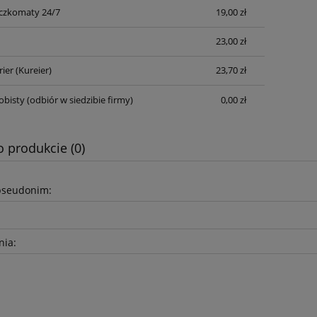
czkomaty 24/7
19,00 zł
Cena nie zawiera ewentualnych kosztów
płatności
23,00 zł
rier
(Kureier)
23,70 zł
obisty
(odbiór w siedzibie firmy)
0,00 zł
o produkcie (0)
pseudonim:
nia: