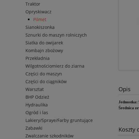
Traktor
Opryskiwacz
Pilmet
Sianokiszonka
Sznurki do maszyn rolniczych
Siatka do owijarek
Kombajn zbożowy
Przekładnia
Wilgotnościomierz do ziarna
Części do maszyn
Części do ciągników
Opis
Warsztat
BHP Odzież
Jednostka:
Hydraulika
Średnica ze
Ogród i las
Lakiery/Spraye/Farby gruntujące
Zabawki
Koszty
Zwalczanie szkodników