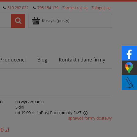
📞
510 282 022
📞
795 154 139
Zarejestruj się
Zaloguj się
Koszyk:
(pusty)
Producenci
Blog
Kontakt i dane firmy
ć:
na wyczerpaniu
:
5 dni
od 19,00 zł
- InPost Paczkomaty 24/7
sprawdź formy dostawy
Cena nie zawiera ewentualnych kosztów
90 zł
płatności