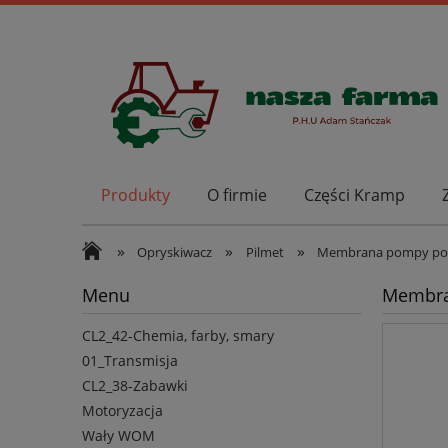
Produkty
O firmie
Części Kramp
»
»
»
Opryskiwacz
Pilmet
Membrana pompy pow
Menu
Membra
CL2_42-Chemia, farby, smary
01_Transmisja
CL2_38-Zabawki
Motoryzacja
Wały WOM