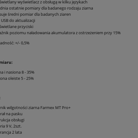
wietlany wyświetlacz z obsługą w kilku językach
dnia ostatnie pomiary dla badanego rodzaju ziarna
suje średni pomiar dla badanych ziaren
 USB do aktualizacji
wietlane przyciski
aźnik poziomu naładowania akumulatora z ostrzeżeniem przy 15%
adność: +/- 0,5%
miaru:
na i nasiona 8 - 35%
ona oleiste 5 - 25%
:
nik wilgotności ziarna Farmex MT Pro+
rał na pasku
rukcja obsługi
ria 9 V, 2szt.
ancja 2 lata