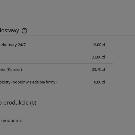
 dostawy
czkomaty 24/7
19,00 zł
Cena nie zawiera ewentualnych kosztów
płatności
23,00 zł
rier
(Kureier)
23,70 zł
obisty
(odbiór w siedzibie firmy)
0,00 zł
o produkcie (0)
pseudonim: