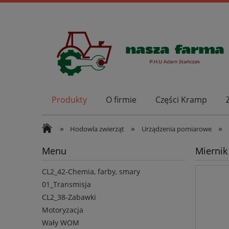
Produkty
O firmie
Części Kramp
»
»
»
Hodowla zwierząt
Urządzenia pomiarowe
Menu
Miernik
CL2_42-Chemia, farby, smary
01_Transmisja
CL2_38-Zabawki
Motoryzacja
Wały WOM