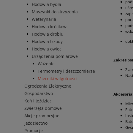
podś
Hodowla bydła
uśre
Maszynki do strzyżenia
zapi
Weterynaria
port
podś
Hodowla królików
wsk
Hodowla drobiu
Hodowla trzody
dokł
Hodowla owiec
Urządzenia pomiarowe
Zakres po
Ważenie
Ziar
Termometry i deszczomierze
Nasi
Mierniki wilgotności
Ogrodzenia Elektryczne
Gospodarstwo
Akcesoria
Koń i jeździec
Mier
Zwierzęta domowe
Fute
Akcje promocyjne
Inst
Bate
Jeździectwo
Gwar
Promocje