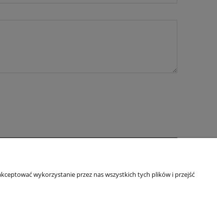
O nas
kceptować wykorzystanie przez nas wszystkich tych plików i przejść
ści
Kontakt i dane firmy
Blog
O firmie