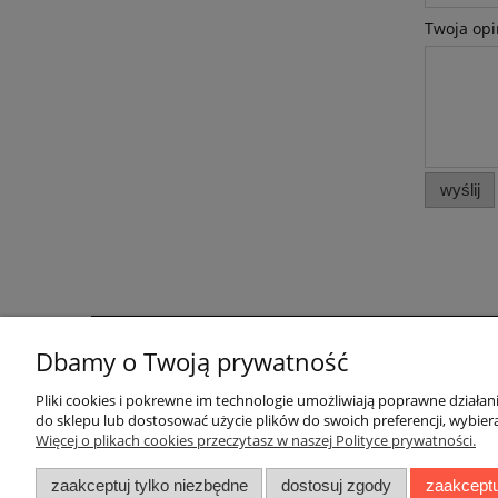
Twoja opi
wyślij
Dbamy o Twoją prywatność
Pomoc
Moje konto
Pliki cookies i pokrewne im technologie umożliwiają poprawne działa
Zwroty i reklamacje
Twoje zamówienia
do sklepu lub dostosować użycie plików do swoich preferencji, wybiera
Regulaminy
Ustawienia konta
Więcej o plikach cookies przeczytasz w naszej Polityce prywatności.
Przechowalnia
zaakceptuj tylko niezbędne
dostosuj zgody
zaakceptu