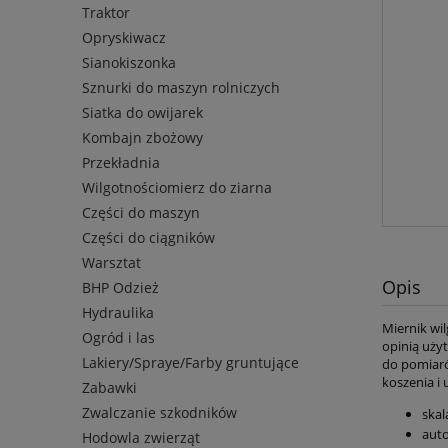
Traktor
Opryskiwacz
Sianokiszonka
Sznurki do maszyn rolniczych
Siatka do owijarek
Kombajn zbożowy
Przekładnia
Wilgotnościomierz do ziarna
Części do maszyn
Części do ciągników
Warsztat
Opis
BHP Odzież
Hydraulika
Miernik wi
Ogród i las
opinią uży
Lakiery/Spraye/Farby gruntujące
do pomiaró
koszenia i
Zabawki
Zwalczanie szkodników
skal
aut
Hodowla zwierząt