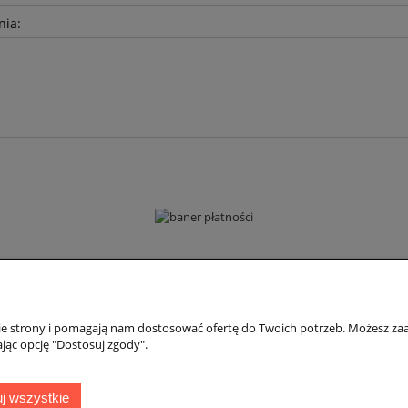
nia:
Płatności i dostawa
Informacje
nie strony i pomagają nam dostosować ofertę do Twoich potrzeb. Możesz zaa
Formy płatności
Polityka prywatno
jąc opcję "Dostosuj zgody".
Czas i koszty dostawy
Jak kupować?
Czas realizacji zamówienia
j wszystkie