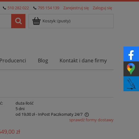
📞
510 282 022
📞
795 154 139
Zarejestruj się
Zaloguj się
Koszyk:
(pusty)
Producenci
Blog
Kontakt i dane firmy
ć:
duża ilość
:
5 dni
od 19,00 zł
- InPost Paczkomaty 24/7
sprawdź formy dostawy
Cena nie zawiera ewentualnych kosztów
549,00 zł
płatności