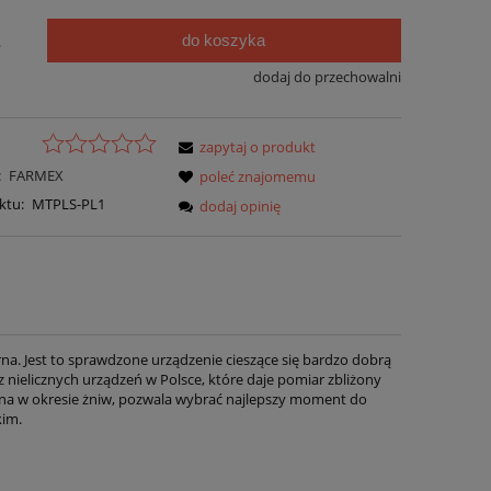
do koszyka
.
dodaj do przechowalni
zapytaj o produkt
:
FARMEX
poleć znajomemu
ktu:
MTPLS-PL1
dodaj opinię
rna. Jest to sprawdzone urządzenie cieszące się bardzo dobrą
 nielicznych urządzeń w Polsce, które daje pomiar zbliżony
a w okresie żniw, pozwala wybrać najlepszy moment do
kim.