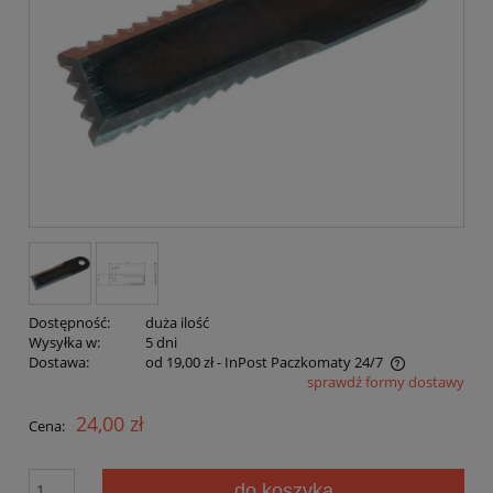
Dostępność:
duża ilość
Wysyłka w:
5 dni
Dostawa:
od 19,00 zł
- InPost Paczkomaty 24/7
sprawdź formy dostawy
Cena nie zawiera ewentualnych kosztów płatności
24,00 zł
Cena:
do koszyka