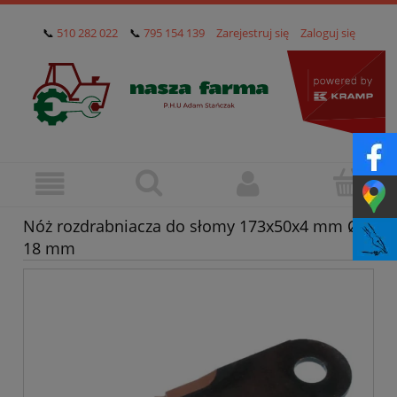
📞
510 282 022
📞
795 154 139
Zarejestruj się
Zaloguj się
Nóż rozdrabniacza do słomy 173x50x4 mm Ø
18 mm