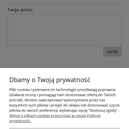
Twoja opinia:
wyślij
Dbamy o Twoją prywatność
Pomoc
Pliki cookies i pokrewne im technologie umożliwiają poprawne
działanie strony i pomagają nam dostosować ofertę do Twoich
potrzeb. Możesz zaakceptować wykorzystanie przez nas
Moje konto
wszystkich tych plików i przejść do sklepu lub dostosować użycie
plików do swoich preferencji, wybierając opcję "Dostosuj zgody".
Więcej o plikach cookies przeczytasz w naszej Polityce
Płatności i dostawa
prywatności.