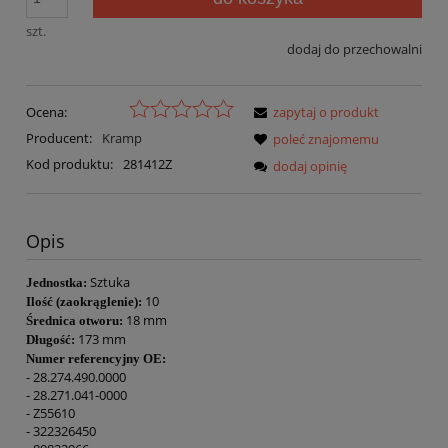
szt.
dodaj do przechowalni
Ocena:
zapytaj o produkt
Producent:
Kramp
poleć znajomemu
Kod produktu:
281412Z
dodaj opinię
Opis
Sztuka
Jednostka:
10
Ilość (zaokrąglenie):
18 mm
Średnica otworu:
173 mm
Długość:
Numer referencyjny OE:
- 28.274.490.0000
- 28.271.041-0000
- Z55610
- 322326450