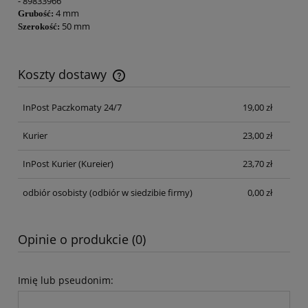
- 89833966
4 mm
Grubość:
50 mm
Szerokość:
Koszty dostawy
Cena nie zawiera ewentualnych kosztów płatności
InPost Paczkomaty 24/7
19,00 zł
Kurier
23,00 zł
InPost Kurier
(Kureier)
23,70 zł
odbiór osobisty
(odbiór w siedzibie firmy)
0,00 zł
Opinie o produkcie (0)
Imię lub pseudonim: