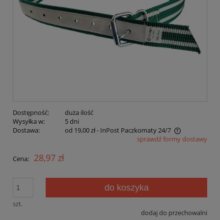
Dostępność:
duża ilość
Wysyłka w:
5 dni
Dostawa:
od 19,00 zł
- InPost Paczkomaty 24/7
sprawdź formy dostawy
Cena nie zawiera ewentualnych kosztów płatności
28,97 zł
Cena:
do koszyka
szt.
dodaj do przechowalni