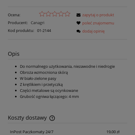
Ocena:
zapytaj o produkt
Producent:
Canagri
poleć znajomemu
Kod produktu:
01-2144
dodaj opinię
Opis
Do normalnego użytkowania, niezawodne i niedrogie
Obroża wzmocniona skórą
W biało-zielone pasy
Z krętlikiem i przetyczką
Części metalowe są ocynkowane
Grubość ogniwa łączącego: 4 mm
Koszty dostawy
Cena nie zawiera ewentualnych kosztów płatności
InPost Paczkomaty 24/7
19,00 zł