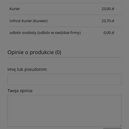
Kurier
23,00 zł
InPost Kurier
(Kureier)
23,70 zł
odbiór osobisty
(odbiór w siedzibie firmy)
0,00 zł
Opinie o produkcie (0)
Imię lub pseudonim:
Twoja opinia: