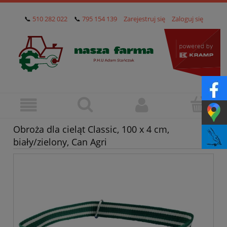
📞
510 282 022
📞
795 154 139
Zarejestruj się
Zaloguj się
Obroża dla cieląt Classic, 100 x 4 cm,
biały/zielony, Can Agri