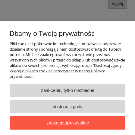
wyślij
Dbamy o Twoją prywatność
Pomoc
Pliki cookies i pokrewne im technologie umożliwiają poprawne
działanie strony i pomagają nam dostosować ofertę do Twoich
potrzeb. Możesz zaakceptować wykorzystanie przez nas
Moje konto
wszystkich tych plików i przejść do sklepu lub dostosować użycie
plików do swoich preferencji, wybierając opcję "Dostosuj zgody".
Więcej o plikach cookies przeczytasz w naszej Polityce
Płatności i dostawa
prywatności.
Informacje
zaakceptuj tylko niezbędne
O nas
dostosuj zgody
Adres:
ul. Kowalska 7, 09-500 Gostynin
zaakceptuj wszystkie
Kontakt telefoniczny (od poniedziałku do piątku, w godzinach 8:00-
16:00):
510282022
,
795154139