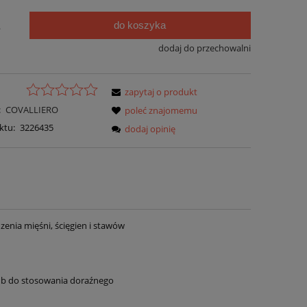
do koszyka
.
dodaj do przechowalni
zapytaj o produkt
:
COVALLIERO
poleć znajomemu
ktu:
3226435
dodaj opinię
nia mięśni, ścięgien i stawów
lub do stosowania doraźnego