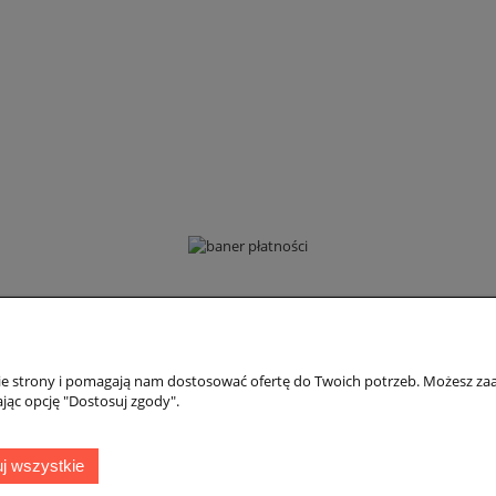
Płatności i dostawa
Informacje
nie strony i pomagają nam dostosować ofertę do Twoich potrzeb. Możesz zaa
Formy płatności
Polityka prywatno
jąc opcję "Dostosuj zgody".
Czas i koszty dostawy
Jak kupować?
Czas realizacji zamówienia
j wszystkie
Adres:
ul. Kowalska 7, 09-500 Gostynin