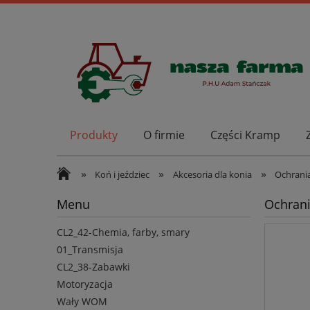
Produkty
O firmie
Części Kramp
»
»
»
Koń i jeździec
Akcesoria dla konia
Ochrania
Menu
Ochrani
CL2_42-Chemia, farby, smary
01_Transmisja
CL2_38-Zabawki
Motoryzacja
Wały WOM