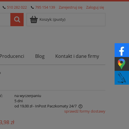
📞
510 282 022
📞
795 154 139
Zarejestruj się
Zaloguj się
Koszyk:
(pusty)
Producenci
Blog
Kontakt i dane firmy
o
ć:
na wyczerpaniu
:
5 dni
od 19,00 zł
- InPost Paczkomaty 24/7
sprawdź formy dostawy
Cena nie zawiera ewentualnych kosztów
3,98 zł
płatności