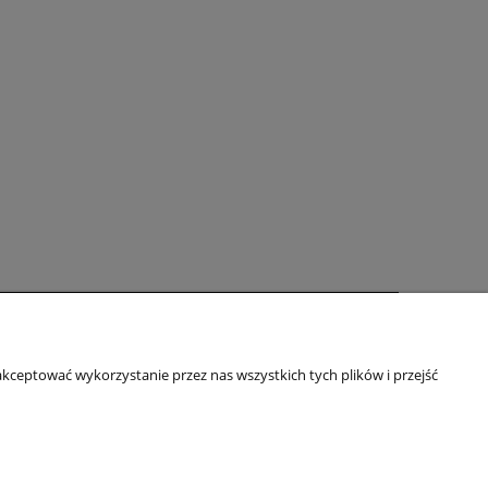
O nas
kceptować wykorzystanie przez nas wszystkich tych plików i przejść
ści
Kontakt i dane firmy
Blog
O firmie