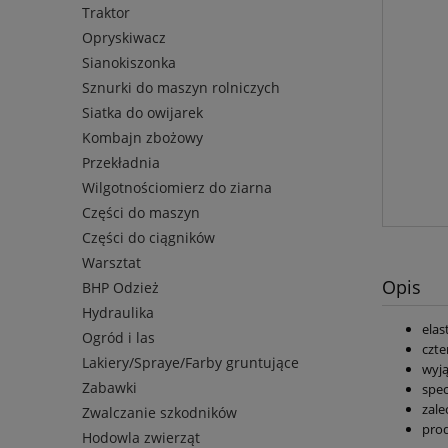
Traktor
Opryskiwacz
Sianokiszonka
Sznurki do maszyn rolniczych
Siatka do owijarek
Kombajn zbożowy
Przekładnia
Wilgotnościomierz do ziarna
Części do maszyn
Części do ciągników
Warsztat
Opis
BHP Odzież
Hydraulika
elas
Ogród i las
czte
Lakiery/Spraye/Farby gruntujące
wyją
Zabawki
spec
zale
Zwalczanie szkodników
pro
Hodowla zwierząt