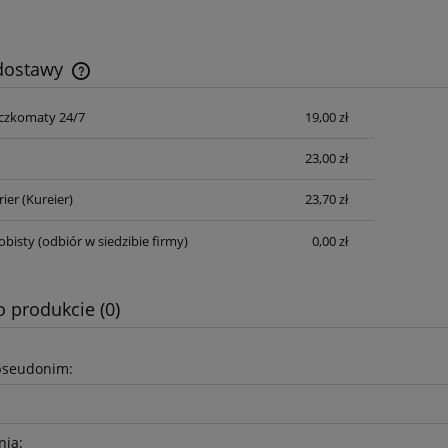
 dostawy
czkomaty 24/7
19,00 zł
Cena nie zawiera ewentualnych kosztów
płatności
23,00 zł
rier
(Kureier)
23,70 zł
obisty
(odbiór w siedzibie firmy)
0,00 zł
o produkcie (0)
pseudonim:
nia: