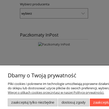
Wybierz producenta
Paczkomaty InPost
Dbamy o Twoją prywatność
Pomoc
Moje konto
Pliki cookies i pokrewne im technologie umożliwiają poprawne działa
Zwroty i reklamacje
Twoje zamówienia
do sklepu lub dostosować użycie plików do swoich preferencji, wybiera
Regulaminy
Ustawienia konta
Więcej o plikach cookies przeczytasz w naszej Polityce prywatności.
Przechowalnia
zaakceptuj tylko niezbędne
dostosuj zgody
zaakceptu