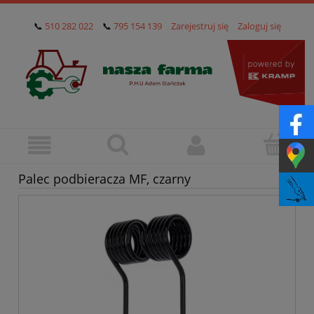
📞
510 282 022
📞
795 154 139
Zarejestruj się
Zaloguj się
Palec podbieracza MF, czarny