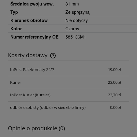
Średnica zwoju wew.
31 mm
Typ
Ze sprężyną
Kierunek obrotów
Nie dotyczy
Kolor
Czarny
Numer referencyjny OE
585136M1
Koszty dostawy
Cena nie zawiera ewentualnych kosztów płatności
InPost Paczkomaty 24/7
19,00 zł
Kurier
23,00 zł
InPost Kurier
(Kureier)
23,70 zł
odbiór osobisty
(odbiór w siedzibie firmy)
0,00 zł
Opinie o produkcie (0)