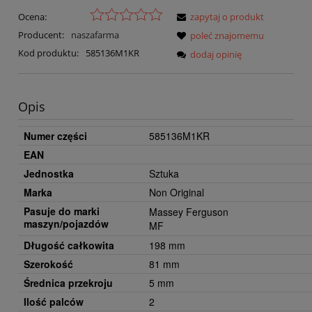
Ocena:
zapytaj o produkt
Producent:
naszafarma
poleć znajomemu
Kod produktu:
585136M1KR
dodaj opinię
Opis
Numer części
585136M1KR
EAN
Jednostka
Sztuka
Marka
Non Original
Pasuje do marki
Massey Ferguson
maszyn/pojazdów
MF
Długość całkowita
198 mm
Szerokość
81 mm
Średnica przekroju
5 mm
Ilość palców
2