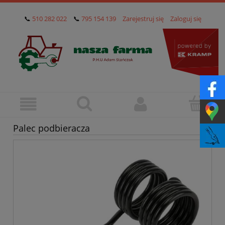
📞
510 282 022
📞
795 154 139
Zarejestruj się
Zaloguj się
Palec podbieracza