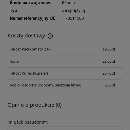
Średnica zwoju wew.
50 mm
Typ
Ze sprężyną
Numer referencyjny OE
73514500
Koszty dostawy
Cena nie zawiera ewentualnych kosztów płatności
InPost Paczkomaty 24/7
19,00 zł
Kurier
23,00 zł
InPost Kurier
(Kureier)
23,70 zł
odbiór osobisty
(odbiór w siedzibie firmy)
0,00 zł
Opinie o produkcie (0)
Imię lub pseudonim: