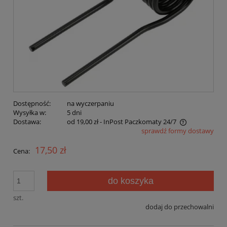
Dostępność:
na wyczerpaniu
Wysyłka w:
5 dni
Dostawa:
od 19,00 zł
- InPost Paczkomaty 24/7
sprawdź formy dostawy
Cena nie zawiera ewentualnych kosztów płatności
17,50 zł
Cena:
do koszyka
szt.
dodaj do przechowalni