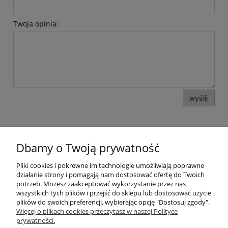
Twoja opinia:
wyślij
Dbamy o Twoją prywatność
Pomoc
Pliki cookies i pokrewne im technologie umożliwiają poprawne
działanie strony i pomagają nam dostosować ofertę do Twoich
potrzeb. Możesz zaakceptować wykorzystanie przez nas
Moje konto
wszystkich tych plików i przejść do sklepu lub dostosować użycie
plików do swoich preferencji, wybierając opcję "Dostosuj zgody".
Więcej o plikach cookies przeczytasz w naszej Polityce
Płatności i dostawa
prywatności.