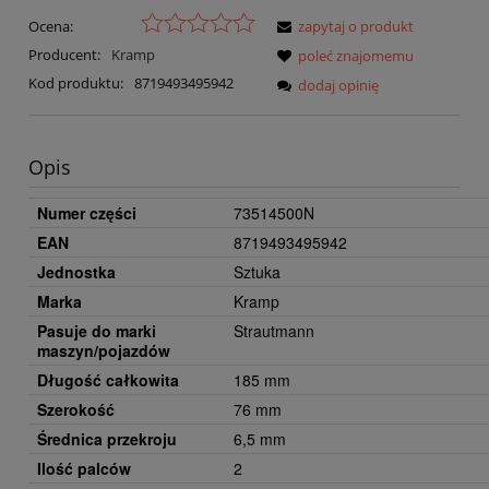
Ocena:
zapytaj o produkt
Producent:
Kramp
poleć znajomemu
Kod produktu:
8719493495942
dodaj opinię
Opis
Numer części
73514500N
EAN
8719493495942
Jednostka
Sztuka
Marka
Kramp
Pasuje do marki
Strautmann
maszyn/pojazdów
Długość całkowita
185 mm
Szerokość
76 mm
Średnica przekroju
6,5 mm
Ilość palców
2