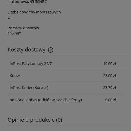
stal borowa, 45-50HRC
Liczba otworów montażowych
2
Rozstaw otworów
145 mm
Koszty dostawy
Cena nie zawiera ewentualnych kosztów płatności
InPost Paczkomaty 24/7
19,00 zł
Kurier
23,00 zł
InPost Kurier
(Kureier)
23,70 zł
odbiór osobisty
(odbiór w siedzibie firmy)
0,00 zł
Opinie o produkcie (0)