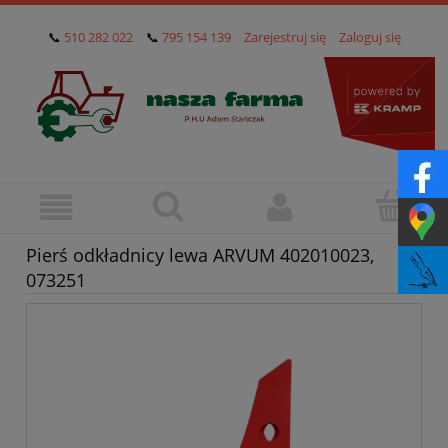
📞
510 282 022
📞
795 154 139
Zarejestruj się
Zaloguj się
Pierś odkładnicy lewa ARVUM 402010023,
073251