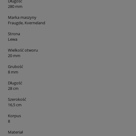
Długość
280 mm
Marka maszyny
Fraugde, Kverneland
Strona
Lewa
Wielkość otworu
20 mm
Grubość
8 mm
Długość
28 cm
Szerokość
16,5 cm
Korpus
8
Materiał