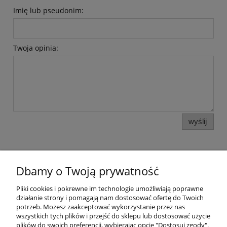
Imię lub pseudonim:
Twoja opinia:
wyślij
Dbamy o Twoją prywatność
Pomoc
Pliki cookies i pokrewne im technologie umożliwiają poprawne
działanie strony i pomagają nam dostosować ofertę do Twoich
potrzeb. Możesz zaakceptować wykorzystanie przez nas
Moje konto
wszystkich tych plików i przejść do sklepu lub dostosować użycie
plików do swoich preferencji, wybierając opcję "Dostosuj zgody".