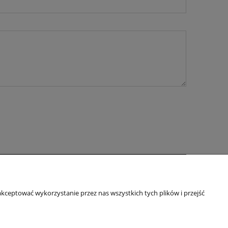
O nas
kceptować wykorzystanie przez nas wszystkich tych plików i przejść
ści
Kontakt i dane firmy
Blog
O firmie