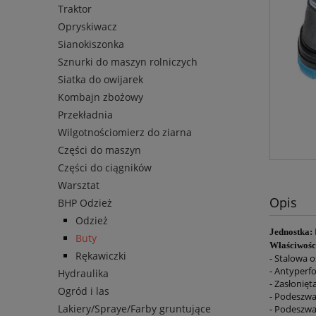
Traktor
Opryskiwacz
Sianokiszonka
Sznurki do maszyn rolniczych
Siatka do owijarek
Kombajn zbożowy
Przekładnia
Wilgotnościomierz do ziarna
Części do maszyn
Części do ciągników
Warsztat
Opis
BHP Odzież
Odzież
Jednostka:
Buty
Właściwośc
Rękawiczki
- Stalowa 
- Antyperf
Hydraulika
- Zasłonięt
Ogród i las
- Podeszwa
Lakiery/Spraye/Farby gruntujące
- Podeszwa