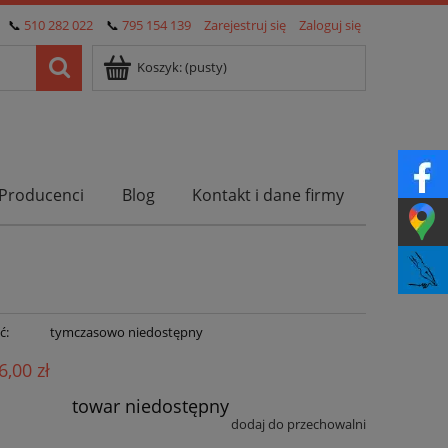
📞
510 282 022
📞
795 154 139
Zarejestruj się
Zaloguj się
Koszyk:
(pusty)
Producenci
Blog
Kontakt i dane firmy
ć:
tymczasowo niedostępny
6,00 zł
towar niedostępny
dodaj do przechowalni