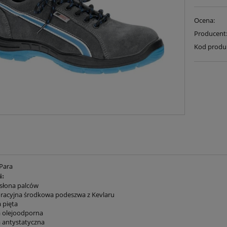
Ocena:
Producent
Kod produ
Para
i:
osłona palców
oracyjna środkowa podeszwa z Kevlaru
a pięta
 olejoodporna
 antystatyczna