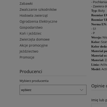
- Pochłania
Zabawki
- Zawiera 
Zwalczanie szkodników
Buty
Typ:
Hodowla zwierząt
Rozmiar E
Rozmiar U
Ogrodzenia Elektryczne
Norma EN:
Gospodarstwo
- S1
- P
Koń i jeździec
Nis
Wersja:
Zwierzęta domowe
Szar
Kolor:
Akcje promocyjne
Kolor doda
Jeździectwo
Materiał p
Materiał o
Promocje
Z
Materiał:
Acti
Linia:
Acti
Model:
Producenci
Wybierz producenta
Opinie 
Imię lub 