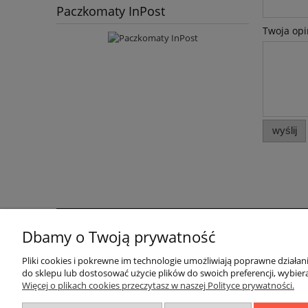
Paczkomaty InPost
Twoja opi
wyślij
Dbamy o Twoją prywatność
Pomoc
Moje konto
Pliki cookies i pokrewne im technologie umożliwiają poprawne działa
Zwroty i reklamacje
Twoje zamówienia
do sklepu lub dostosować użycie plików do swoich preferencji, wybiera
Regulaminy
Ustawienia konta
Więcej o plikach cookies przeczytasz w naszej Polityce prywatności.
Przechowalnia