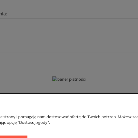
nia:
Płatności i dostawa
Informacje
nie strony i pomagają nam dostosować ofertę do Twoich potrzeb. Możesz zaa
Formy płatności
Polityka prywatno
jąc opcję "Dostosuj zgody".
Czas i koszty dostawy
Jak kupować?
Czas realizacji zamówienia