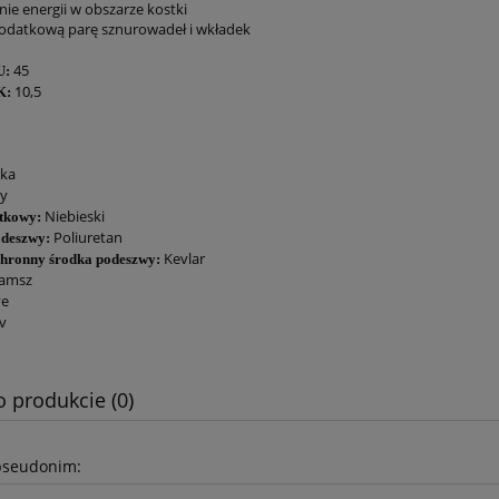
nie energii w obszarze kostki
dodatkową parę sznurowadeł i wkładek
45
U:
10,5
K:
ka
y
Niebieski
tkowy:
Poliuretan
odeszwy:
Kevlar
chronny środka podeszwy:
amsz
ve
v
o produkcie (0)
pseudonim: