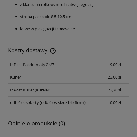
z klamrami rolkowymi dla łatwej regulacji
strona paska ok. 8,5-10,5 cm
łatwe w pielęgnacji i zmywalne
Koszty dostawy
Cena nie zawiera ewentualnych kosztów płatności
InPost Paczkomaty 24/7
19,00 zł
Kurier
23,00 zł
InPost Kurier
(Kureier)
23,70 zł
odbiór osobisty
(odbiór w siedzibie firmy)
0,00 zł
Opinie o produkcie (0)