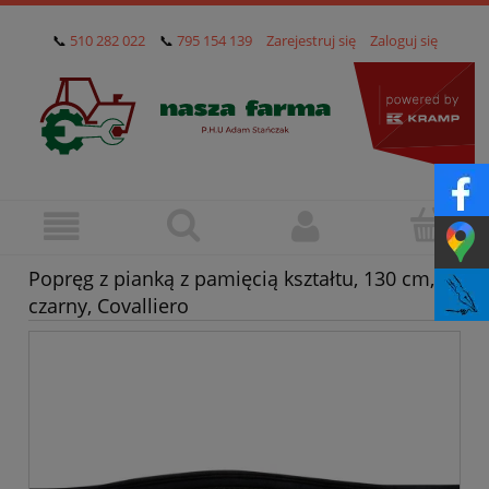
📞
510 282 022
📞
795 154 139
Zarejestruj się
Zaloguj się
Popręg z pianką z pamięcią kształtu, 130 cm,
czarny, Covalliero