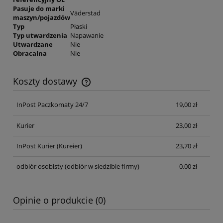
Pasuje do marki
Väderstad
maszyn/pojazdów
Typ
Płaski
Typ utwardzenia
Napawanie
Utwardzane
Nie
Obracalna
Nie
Koszty dostawy
Cena nie zawiera ewentualnych kosztów płatności
InPost Paczkomaty 24/7
19,00 zł
Kurier
23,00 zł
InPost Kurier
(Kureier)
23,70 zł
odbiór osobisty
(odbiór w siedzibie firmy)
0,00 zł
Opinie o produkcie (0)