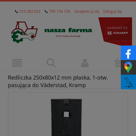
📞
510 282 022
📞
795 154 139
Zarejestruj się
Zaloguj się
Redliczka 250x80x12 mm płaska, 1-otw.
pasująca do Väderstad, Kramp