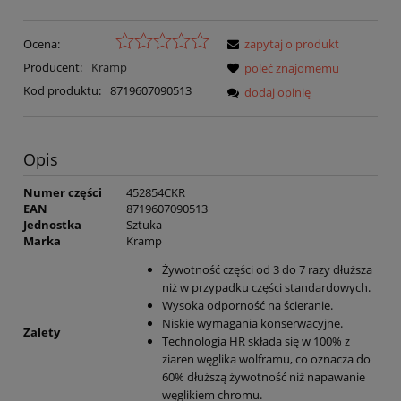
Ocena:
zapytaj o produkt
Producent:
Kramp
poleć znajomemu
Kod produktu:
8719607090513
dodaj opinię
Opis
Numer części
452854CKR
EAN
8719607090513
Jednostka
Sztuka
Marka
Kramp
Żywotność części od 3 do 7 razy dłuższa
niż w przypadku części standardowych.
Wysoka odporność na ścieranie.
Niskie wymagania konserwacyjne.
Zalety
Technologia HR składa się w 100% z
ziaren węglika wolframu, co oznacza do
60% dłuższą żywotność niż napawanie
węglikiem chromu.