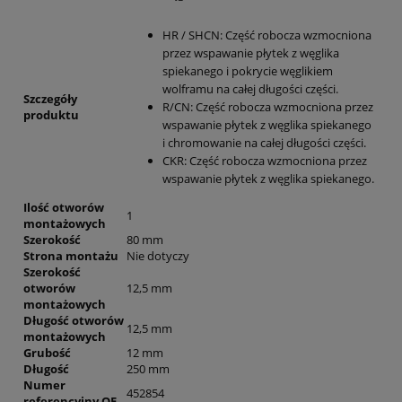
HR / SHCN: Część robocza wzmocniona
przez wspawanie płytek z węglika
spiekanego i pokrycie węglikiem
wolframu na całej długości części.
Szczegóły
R/CN: Część robocza wzmocniona przez
produktu
wspawanie płytek z węglika spiekanego
i chromowanie na całej długości części.
CKR: Część robocza wzmocniona przez
wspawanie płytek z węglika spiekanego.
Ilość otworów
1
montażowych
Szerokość
80 mm
Strona montażu
Nie dotyczy
Szerokość
otworów
12,5 mm
montażowych
Długość otworów
12,5 mm
montażowych
Grubość
12 mm
Długość
250 mm
Numer
452854
referencyjny OE