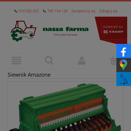
📞
510 282 022
📞
795 154 139
Zarejestruj się
Zaloguj się
Siewnik Amazone