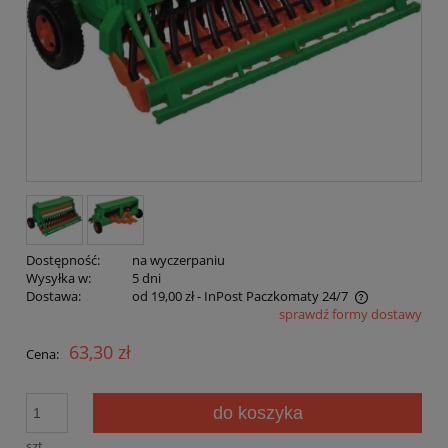
Dostępność:
na wyczerpaniu
Wysyłka w:
5 dni
Dostawa:
od 19,00 zł
- InPost Paczkomaty 24/7
sprawdź formy dostawy
Cena nie zawiera ewentualnych kosztów płatności
63,30 zł
Cena:
do koszyka
szt.