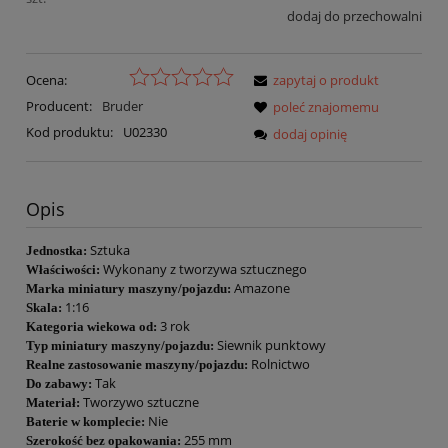
dodaj do przechowalni
Ocena:
zapytaj o produkt
Producent:
Bruder
poleć znajomemu
Kod produktu:
U02330
dodaj opinię
Opis
Sztuka
Jednostka:
Wykonany z tworzywa sztucznego
Właściwości:
Amazone
Marka miniatury maszyny/pojazdu:
1:16
Skala:
3 rok
Kategoria wiekowa od:
Siewnik punktowy
Typ miniatury maszyny/pojazdu:
Rolnictwo
Realne zastosowanie maszyny/pojazdu:
Tak
Do zabawy:
Tworzywo sztuczne
Materiał:
Nie
Baterie w komplecie:
255 mm
Szerokość bez opakowania: