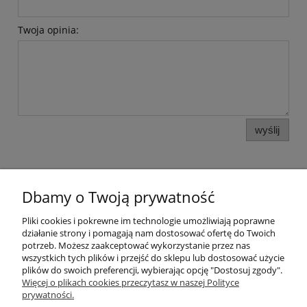
Twoja opinia:
wyślij
Dbamy o Twoją prywatność
Pomoc
Pliki cookies i pokrewne im technologie umożliwiają poprawne
działanie strony i pomagają nam dostosować ofertę do Twoich
potrzeb. Możesz zaakceptować wykorzystanie przez nas
Moje konto
wszystkich tych plików i przejść do sklepu lub dostosować użycie
plików do swoich preferencji, wybierając opcję "Dostosuj zgody".
Więcej o plikach cookies przeczytasz w naszej Polityce
Płatności i dostawa
prywatności.