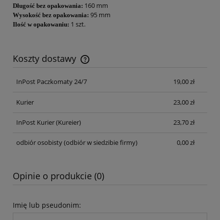
160 mm
Długość bez opakowania:
95 mm
Wysokość bez opakowania:
1 szt.
Ilość w opakowaniu:
Koszty dostawy
Cena nie zawiera ewentualnych kosztów płatności
InPost Paczkomaty 24/7
19,00 zł
Kurier
23,00 zł
InPost Kurier
(Kureier)
23,70 zł
odbiór osobisty
(odbiór w siedzibie firmy)
0,00 zł
Opinie o produkcie (0)
Imię lub pseudonim: