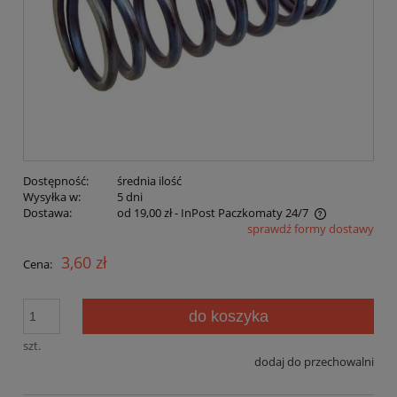
Dostępność:
średnia ilość
Wysyłka w:
5 dni
Dostawa:
od 19,00 zł
- InPost Paczkomaty 24/7
sprawdź formy dostawy
Cena nie zawiera ewentualnych kosztów płatności
3,60 zł
Cena:
do koszyka
szt.
dodaj do przechowalni