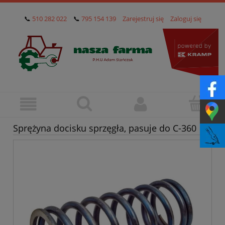
📞
510 282 022
📞
795 154 139
Zarejestruj się
Zaloguj się
Sprężyna docisku sprzęgła, pasuje do C-360