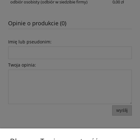
odbiór osobisty
(odbiór w siedzibie firmy)
0,00 zł
Opinie o produkcie (0)
Imię lub pseudonim:
Twoja opinia:
wyślij