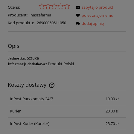
Ocena:
zapytaj o produkt
Producent:
naszafarma
poleć znajomemu
Kod produktu:
26900050511050
dodaj opinię
Opis
Sztuka
Jednostka:
Produkt Polski
Informacje dodatkowe:
Koszty dostawy
Cena nie zawiera ewentualnych kosztów płatności
InPost Paczkomaty 24/7
19,00 zł
Kurier
23,00 zł
InPost Kurier
(Kureier)
23,70 zł