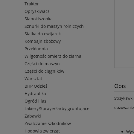
Traktor
Opryskiwacz
Sianokiszonka
Sznurki do maszyn rolniczych
Siatka do owijarek
Kombajn zbożowy
Przekładnia
Wilgotnościomierz do ziarna
Części do maszyn
Części do ciągników
Warsztat
Opis
BHP Odzież
Hydraulika
Strzykawk
Ogród i las
dozowanie: 
Lakiery/Spraye/Farby gruntujące
Zabawki
Zwalczanie szkodników
Hodowla zwierząt
Wyso