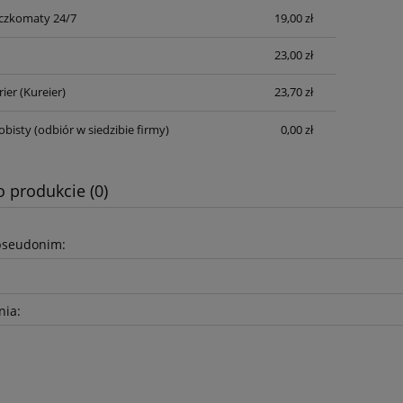
czkomaty 24/7
19,00 zł
Cena nie zawiera ewentualnych kosztów
płatności
23,00 zł
rier
(Kureier)
23,70 zł
obisty
(odbiór w siedzibie firmy)
0,00 zł
o produkcie (0)
pseudonim:
nia: