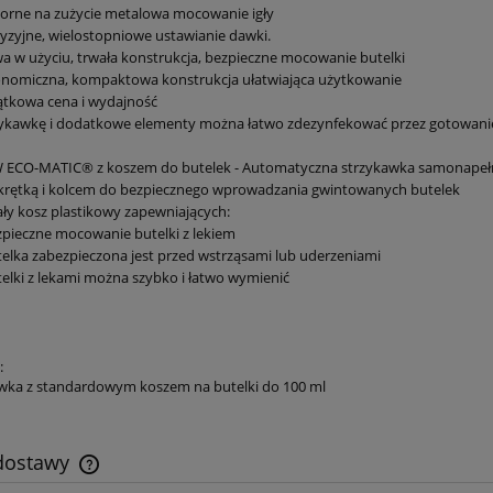
orne na zużycie metalowa mocowanie igły
yzyjne, wielostopniowe ustawianie dawki.
a w użyciu, trwała konstrukcja, bezpieczne mocowanie butelki
onomiczna, kompaktowa konstrukcja ułatwiająca użytkowanie
tkowa cena i wydajność
zykawkę i dodatkowe elementy można łatwo zdezynfekować przez gotowani
ECO-MATIC® z koszem do butelek - Automatyczna strzykawka samonapełniająca
krętką i kolcem do bezpiecznego wprowadzania gwintowanych butelek
ły kosz plastikowy zapewniających:
zpieczne mocowanie butelki z lekiem
telka zabezpieczona jest przed wstrząsami lub uderzeniami
telki z lekami można szybko i łatwo wymienić
:
awka z standardowym koszem na butelki do 100 ml
 dostawy