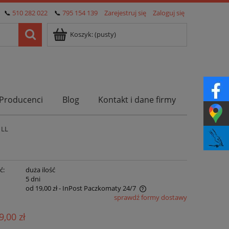
📞
510 282 022
📞
795 154 139
Zarejestruj się
Zaloguj się
Koszyk:
(pusty)
Producenci
Blog
Kontakt i dane firmy
 LL
ć:
duża ilość
:
5 dni
od 19,00 zł
- InPost Paczkomaty 24/7
sprawdź formy dostawy
Cena nie zawiera ewentualnych kosztów
9,00 zł
płatności