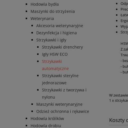
Odp
Hodowla bydła
Prec
Maszynki do strzyżenia
Łatw
Weterynaria
Erg
Akcesoria weterynaryjne
Wyją
Str
Dezynfekcja i higiena
Strzykawki i igły
HSW 
Strzykawki drenchery
Z za
Igły HSW ECO
Trwa
- be
Strzykawki
- bu
automatyczne
- bu
Strzykawki sterylne
jednorazowe
Strzykawki z tworzywa i
W zestawie
nylonu
1 x strzyk
Maszynki weterynaryjne
Odzież ochronna i rękawice
Hodowla królików
Koszty
Hodowla drobiu