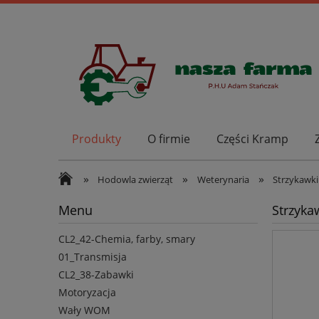
Produkty
O firmie
Części Kramp
»
»
»
Hodowla zwierząt
Weterynaria
Strzykawki 
Menu
Strzyka
CL2_42-Chemia, farby, smary
01_Transmisja
CL2_38-Zabawki
Motoryzacja
Wały WOM