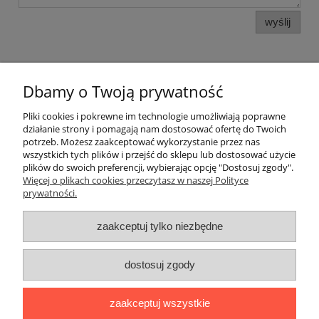
wyślij
Dbamy o Twoją prywatność
Pomoc
Pliki cookies i pokrewne im technologie umożliwiają poprawne
działanie strony i pomagają nam dostosować ofertę do Twoich
potrzeb. Możesz zaakceptować wykorzystanie przez nas
Moje konto
wszystkich tych plików i przejść do sklepu lub dostosować użycie
plików do swoich preferencji, wybierając opcję "Dostosuj zgody".
Więcej o plikach cookies przeczytasz w naszej Polityce
Płatności i dostawa
prywatności.
Informacje
zaakceptuj tylko niezbędne
O nas
dostosuj zgody
Adres:
ul. Kowalska 7, 09-500 Gostynin
zaakceptuj wszystkie
Kontakt telefoniczny (od poniedziałku do piątku, w godzinach 8:00-