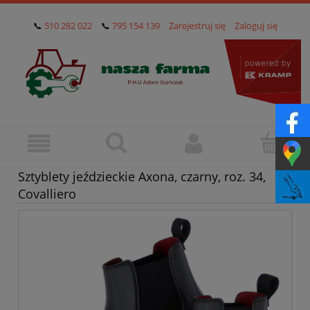
📞
510 282 022
📞
795 154 139
Zarejestruj się
Zaloguj się
Sztyblety jeździeckie Axona, czarny, roz. 34,
Covalliero