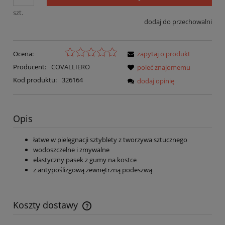
szt.
dodaj do przechowalni
Ocena:
zapytaj o produkt
Producent:
COVALLIERO
poleć znajomemu
Kod produktu:
326164
dodaj opinię
Opis
łatwe w pielęgnacji sztyblety z tworzywa sztucznego
wodoszczelne i zmywalne
elastyczny pasek z gumy na kostce
z antypoślizgową zewnętrzną podeszwą
Koszty dostawy
Cena nie zawiera ewentualnych kosztów płatności