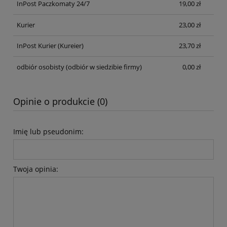
InPost Paczkomaty 24/7
19,00 zł
Kurier
23,00 zł
InPost Kurier
(Kureier)
23,70 zł
odbiór osobisty
(odbiór w siedzibie firmy)
0,00 zł
Opinie o produkcie (0)
Imię lub pseudonim:
Twoja opinia: