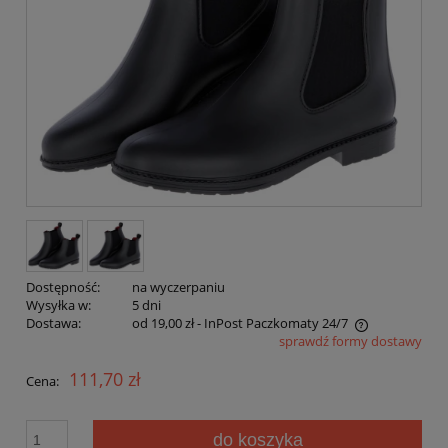
Dostępność:
na wyczerpaniu
Wysyłka w:
5 dni
Dostawa:
od 19,00 zł
- InPost Paczkomaty 24/7
sprawdź formy dostawy
Cena nie zawiera ewentualnych kosztów płatności
111,70 zł
Cena:
do koszyka