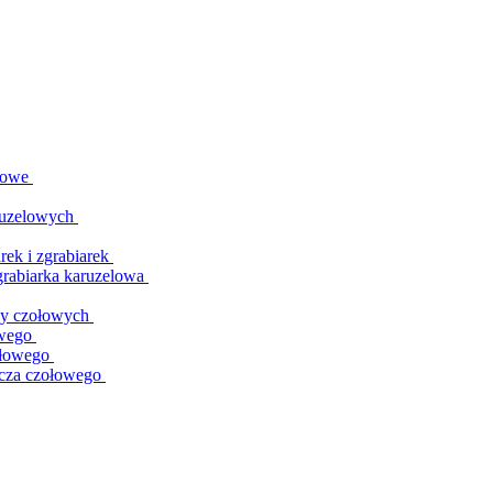
elowe
aruzelowych
ek i zgrabiarek
grabiarka karuzelowa
zy czołowych
owego
ołowego
cza czołowego