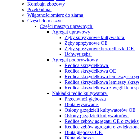
Kombajn zbożowy
Przekładnia
Wilgotnościomierz do ziarna
Części do maszyn
Części maszyn uprawnych
Agregat uprawowy
Zęby sprężynowe kultywatora
Zęby sprężynowe OE
Zęby sprężynowe bez redliczki OE
Uchwyt zęba
Agregat podorywkowy
Redlica skrzydełkowa
Redlica skrzydełkowa OE
Redlica skrzydełkowa lemieszy skrz
Redlica skrzydełkowa lemieszy skr
Redlica skrzydełkowa z węglikiem s
Nakładki redlic kultywatora
Przeciwnóż głębosza
Dłuta wysuwane
Osłony grządzieli kultywatorów OE
Osłony grządzieli kultywatorów
Redlice zębów agregatu OE o zwiększ
Redlice zębów agregatu o zwiększone
Dłuta głębosza OE
Dłuta głębosza