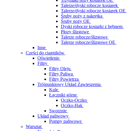
Trzymaki noży kosiarek OE
Talerze/dyski robocze kosiarek
Talerze/dyski robocze kosiarek OE
Śruby noży z nakrętką
Śruby noży OE
Dyski robocze kosiarki z bębnem
Płozy ślizgowe
Talerze robocze/ślizgowe
Talerze robocze/ślizgowe OE
Inne
Części do ciągników
Oświetlenie
Filtry
Filtry Oleju
Filtry Paliwa
Filtry Powietrza
Trójpunktowy Układ Zawieszenia
Kule
Łączniki górne
Oczko-Oczko
Oczko-Hak
Sworznie
Układ paliwowy
Pompy paliwowe
Warsztat