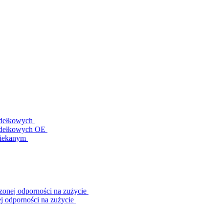
ydełkowych
zydełkowych OE
piekanym
onej odporności na zużycie
j odporności na zużycie