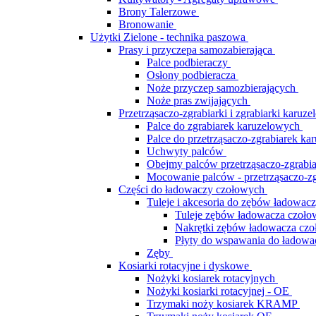
Brony Talerzowe
Bronowanie
Użytki Zielone - technika paszowa
Prasy i przyczepa samozabierająca
Palce podbieraczy
Osłony podbieracza
Noże przyczep samozbierających
Noże pras zwijających
Przetrząsaczo-zgrabiarki i zgrabiarki karuz
Palce do zgrabiarek karuzelowych
Palce do przetrząsaczo-zgrabiarek k
Uchwyty palców
Obejmy palców przetrząsaczo-zgrabiar
Mocowanie palców - przetrząsaczo-z
Części do ładowaczy czołowych
Tuleje i akcesoria do zębów ładowac
Tuleje zębów ładowacza czoł
Nakrętki zębów ładowacza cz
Płyty do wspawania do ładowa
Zęby
Kosiarki rotacyjne i dyskowe
Nożyki kosiarek rotacyjnych
Nożyki kosiarki rotacyjnej - OE
Trzymaki noży kosiarek KRAMP