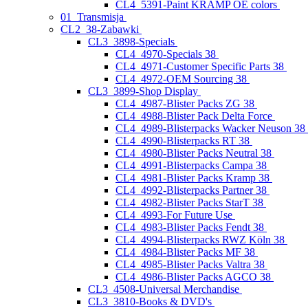
CL4_5391-Paint KRAMP OE colors
01_Transmisja
CL2_38-Zabawki
CL3_3898-Specials
CL4_4970-Specials 38
CL4_4971-Customer Specific Parts 38
CL4_4972-OEM Sourcing 38
CL3_3899-Shop Display
CL4_4987-Blister Packs ZG 38
CL4_4988-Blister Pack Delta Force
CL4_4989-Blisterpacks Wacker Neuson 38
CL4_4990-Blisterpacks RT 38
CL4_4980-Blister Packs Neutral 38
CL4_4991-Blisterpacks Campa 38
CL4_4981-Blister Packs Kramp 38
CL4_4992-Blisterpacks Partner 38
CL4_4982-Blister Packs StarT 38
CL4_4993-For Future Use
CL4_4983-Blister Packs Fendt 38
CL4_4994-Blisterpacks RWZ Köln 38
CL4_4984-Blister Packs MF 38
CL4_4985-Blister Packs Valtra 38
CL4_4986-Blister Packs AGCO 38
CL3_4508-Universal Merchandise
CL3_3810-Books & DVD's