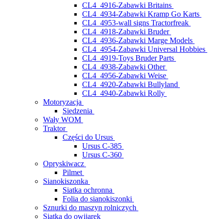
CL4_4916-Zabawki Britains
CL4_4934-Zabawki Kramp Go Karts
CL4_4953-wall signs Tractorfreak
CL4_4918-Zabawki Bruder
CL4_4936-Zabawki Marge Models
CL4_4954-Zabawki Universal Hobbies
CL4_4919-Toys Bruder Parts
CL4_4938-Zabawki Other
CL4_4956-Zabawki Weise
CL4_4920-Zabawki Bullyland
CL4_4940-Zabawki Rolly
Motoryzacja
Siedzenia
Wały WOM
Traktor
Części do Ursus
Ursus C-385
Ursus C-360
Opryskiwacz
Pilmet
Sianokiszonka
Siatka ochronna
Folia do sianokiszonki
Sznurki do maszyn rolniczych
Siatka do owijarek