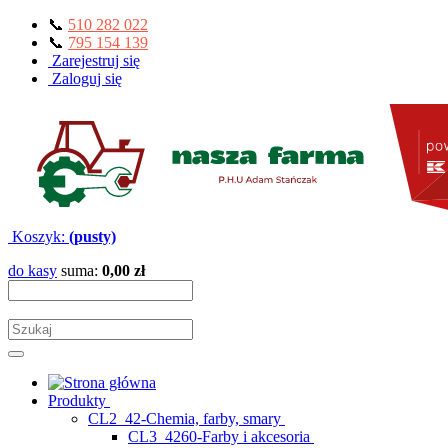
📞
510 282 022
📞
795 154 139
Zarejestruj się
Zaloguj się
Koszyk:
(pusty)
do kasy
suma:
0,00 zł
Produkty
CL2_42-Chemia, farby, smary
CL3_4260-Farby i akcesoria