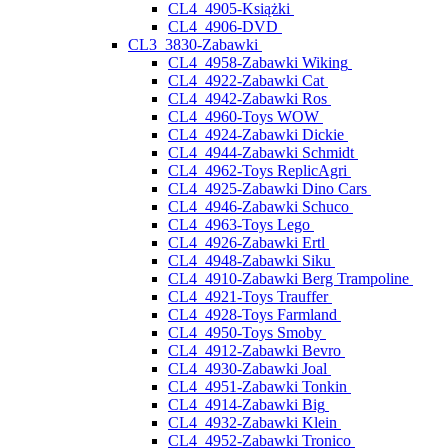
CL4_4905-Książki
CL4_4906-DVD
CL3_3830-Zabawki
CL4_4958-Zabawki Wiking
CL4_4922-Zabawki Cat
CL4_4942-Zabawki Ros
CL4_4960-Toys WOW
CL4_4924-Zabawki Dickie
CL4_4944-Zabawki Schmidt
CL4_4962-Toys ReplicAgri
CL4_4925-Zabawki Dino Cars
CL4_4946-Zabawki Schuco
CL4_4963-Toys Lego
CL4_4926-Zabawki Ertl
CL4_4948-Zabawki Siku
CL4_4910-Zabawki Berg Trampoline
CL4_4921-Toys Trauffer
CL4_4928-Toys Farmland
CL4_4950-Toys Smoby
CL4_4912-Zabawki Bevro
CL4_4930-Zabawki Joal
CL4_4951-Zabawki Tonkin
CL4_4914-Zabawki Big
CL4_4932-Zabawki Klein
CL4_4952-Zabawki Tronico