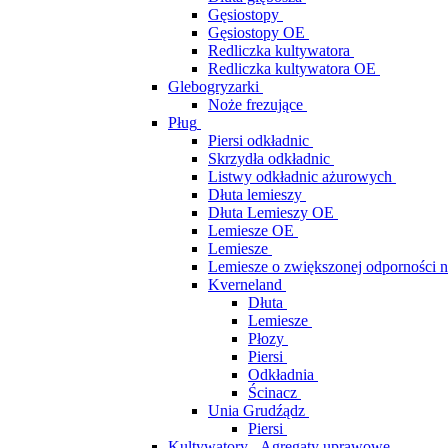
Gęsiostopy
Gęsiostopy OE
Redliczka kultywatora
Redliczka kultywatora OE
Glebogryzarki
Noże frezujące
Pług
Piersi odkładnic
Skrzydła odkładnic
Listwy odkładnic ażurowych
Dłuta lemieszy
Dłuta Lemieszy OE
Lemiesze OE
Lemiesze
Lemiesze o zwiększonej odporności n
Kverneland
Dłuta
Lemiesze
Płozy
Piersi
Odkładnia
Ścinacz
Unia Grudźądz
Piersi
Kultywatory - Agregaty uprawowe